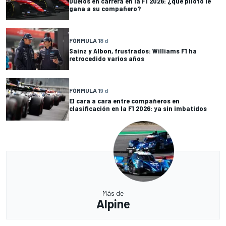
Duelos en carrera en la F1 2026: ¿qué piloto le
gana a su compañero?
FÓRMULA 1
8 d
Sainz y Albon, frustrados: Williams F1 ha
retrocedido varios años
FÓRMULA 1
9 d
El cara a cara entre compañeros en
clasificación en la F1 2026: ya sin imbatidos
Más de
Alpine