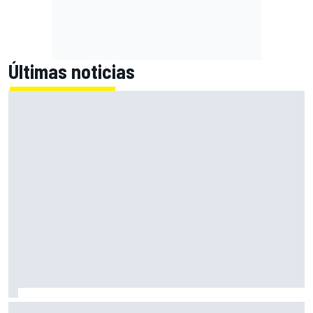
Últimas noticias
Alex Márquez: "Ganar a las Aprilia será imposible. Sin la