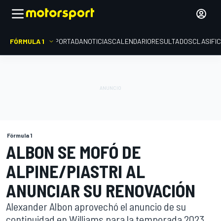
FÓRMULA 1
PORTADA
NOTICIAS
CALENDARIO
RESULTADOS
CLASIFI
Fórmula 1
ALBON SE MOFÓ DE
ALPINE/PIASTRI AL
ANUNCIAR SU RENOVACIÓN
Alexander Albon aprovechó el anuncio de su
continuidad en Williams para la temporada 2023