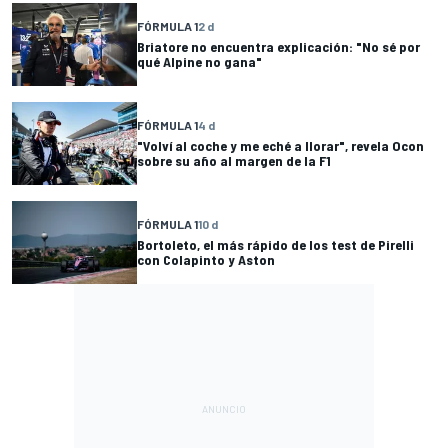
FÓRMULA 1
2 d
Briatore no encuentra explicación: "No sé por
qué Alpine no gana"
FÓRMULA 1
4 d
"Volví al coche y me eché a llorar", revela Ocon
sobre su año al margen de la F1
FÓRMULA 1
10 d
Bortoleto, el más rápido de los test de Pirelli
con Colapinto y Aston