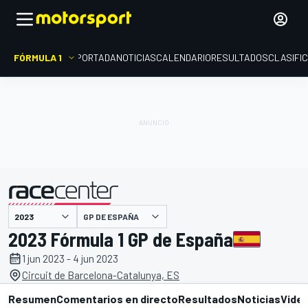
FÓRMULA 1
PORTADA
NOTICIAS
CALENDARIO
RESULTADOS
CLASIFI
presentado por
GP DE ESPAÑA
2023 Fórmula 1 GP de España
1 jun 2023 - 4 jun 2023
Circuit de Barcelona-Catalunya, ES
Resumen
Comentarios en directo
Resultados
Noticias
Vide