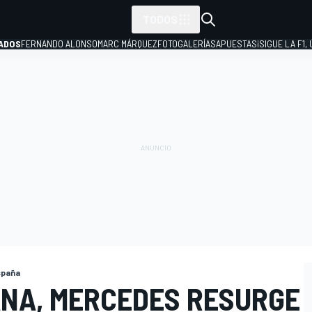
TODOS
ADOS
FERNANDO ALONSO
MARC MÁRQUEZ
FOTOGALERÍAS
APUESTAS
¡SIGUE LA F1,
P
spaña
NA, MERCEDES RESURGE