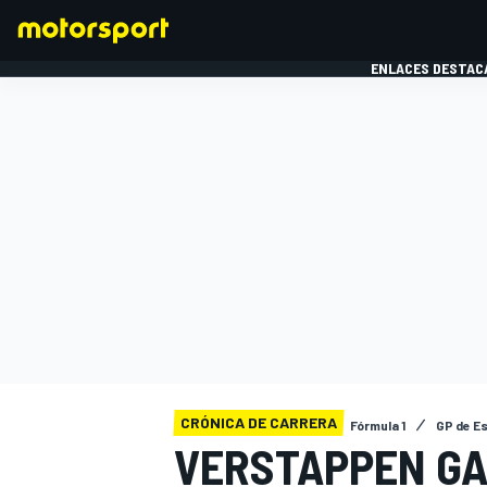
ENLACES DESTAC
FÓRMULA 1
MOTOG
CRÓNICA DE CARRERA
Fórmula 1
GP de E
VERSTAPPEN GA