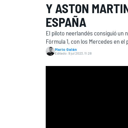
Y ASTON MARTIN
INDYCAR
WRC
ESPAÑA
El piloto neerlandés consiguió un 
Fórmula 1, con los Mercedes en el 
Mario Galán
Editado:
9 jul 2023, 11:28
WEC
FÓRMULA E