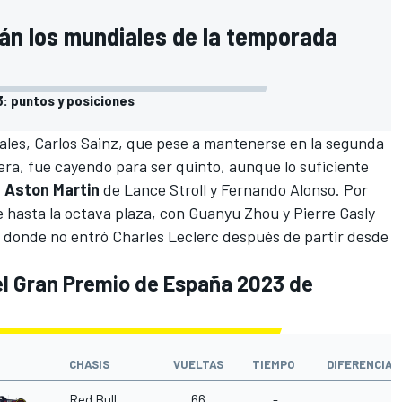
án los mundiales de la temporada
3: puntos y posiciones
cales,
Carlos Sainz
, que pese a mantenerse en la segunda
ra, fue cayendo para ser quinto, aunque lo suficiente
s Aston Martin
de
Lance Stroll
y
Fernando Alonso
. Por
e
hasta la octava plaza, con
Guanyu Zhou
y Pierre Gasly
n donde no entró
Charles Leclerc
después de partir desde
el Gran Premio de España 2023 de
CHASIS
VUELTAS
TIEMPO
DIFERENCIA
Red Bull
66
-