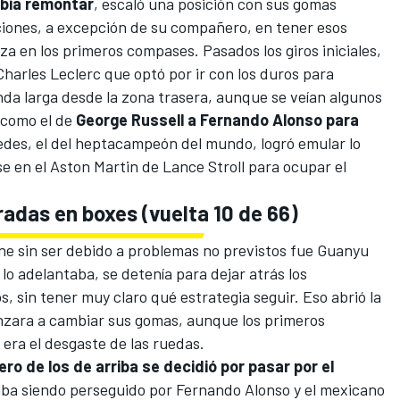
ebía remontar
, escaló una posición con sus gomas
pciones, a excepción de su compañero, en tener esos
za en los primeros compases. Pasados los giros iniciales,
Charles Leclerc que optó por ir con los duros para
da larga desde la zona trasera, aunque se veían algunos
 como el de
George Russell a Fernando Alonso para
cedes, el del heptacampeón del mundo, logró emular lo
 en el Aston Martin de Lance Stroll para ocupar el
radas en boxes (vuelta 10 de 66)
lane sin ser debido a problemas no previstos fue Guanyu
lo adelantaba, se detenía para dejar atrás los
, sin tener muy claro qué estrategia seguir. Eso abrió la
nzara a cambiar sus gomas, aunque los primeros
era el desgaste de las ruedas.
ro de los de arriba se decidió por pasar por el
aba siendo perseguido por Fernando Alonso y el mexicano