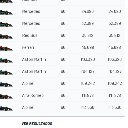
Mercedes
66
24.090
24.090
Mercedes
66
32.389
32.389
Red Bull
66
35.812
35.812
Ferrari
66
45.698
45.698
Aston Martin
66
1'03.320
1'03.320
Aston Martin
66
1'04.127
1'04.127
Alpine
66
1'09.242
1'09.242
Alfa Romeo
66
1'11.878
1'11.878
Alpine
66
1'13.530
1'13.530
VER RESULTADOS