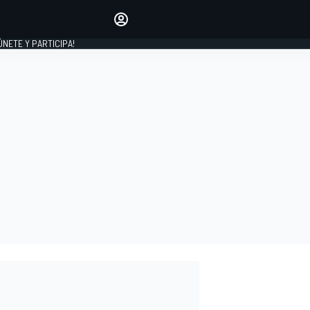
Haz que tu voz se escuche
comentando los artículos
 ÚNETE Y PARTICIPA!
INICIAR SESIÓN
EDICIÓN
ESPAÑA