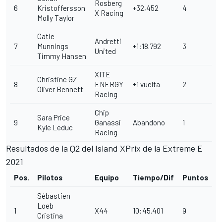
Rosberg
6
Kristoffersson
+32,452
4
X Racing
Molly Taylor
Catie
Andretti
7
Munnings
+1:18.792
3
United
Timmy Hansen
XITE
Christine GZ
8
ENERGY
+1 vuelta
2
Oliver Bennett
Racing
Chip
Sara Price
9
Ganassi
Abandono
1
Kyle Leduc
Racing
Resultados de la Q2 del Island XPrix de la Extreme E
2021
Pos.
Pilotos
Equipo
Tiempo/Dif
Puntos
Sébastien
Loeb
1
X44
10:45.401
9
Cristina