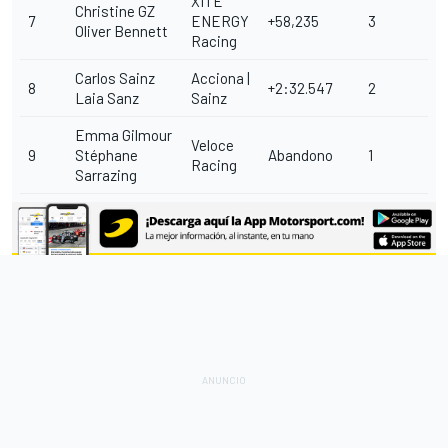
XITE
Christine GZ
7
ENERGY
+58,235
3
Oliver Bennett
Racing
Carlos Sainz
Acciona |
8
+2:32.547
2
Laia Sanz
Sainz
Emma Gilmour
Veloce
9
Stéphane
Abandono
1
Racing
Sarrazing