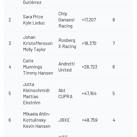
Gutiérrez
Chip
Sara Price
2
Ganassi
+17,207
8
Kyle Leduc
Racing
Johan
Rosberg
3
Kristoffersson
+18,370
7
X Racing
Molly Taylor
Catie
Andretti
4
Munnings
+28,723
6
United
Timmy Hansen
Jutta
Kleinschmidt
Abt
5
+47,164
5
Mattias
CUPRA
Ekström
Mikaela Ahlin-
6
Kottulinsky
JBXE
+48,759
4
Kevin Hansen