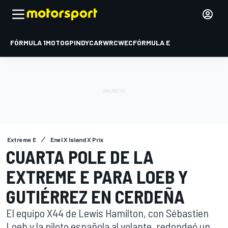
FÓRMULA 1
MOTOGP
INDYCAR
WRC
WEC
FÓRMULA E
Extreme E
Enel X Island X Prix
CUARTA POLE DE LA
EXTREME E PARA LOEB Y
GUTIÉRREZ EN CERDEÑA
El equipo X44 de Lewis Hamilton, con Sébastien
Loeb y la piloto española al volante, redondeó un