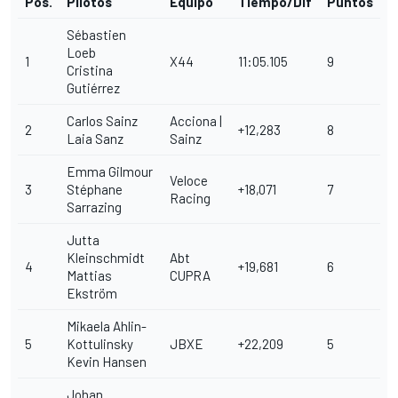
Pos.
Pilotos
Equipo
Tiempo/Dif
Puntos
Sébastien
Loeb
1
X44
11:05.105
9
Cristina
Gutiérrez
Carlos Sainz
Acciona |
2
+12,283
8
Laia Sanz
Sainz
Emma Gilmour
Veloce
3
Stéphane
+18,071
7
Racing
Sarrazing
Jutta
Kleinschmidt
Abt
4
+19,681
6
Mattias
CUPRA
Ekström
Mikaela Ahlin-
5
Kottulinsky
JBXE
+22,209
5
Kevin Hansen
Johan