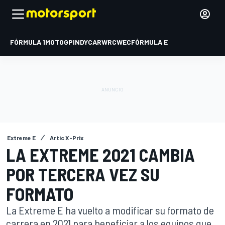
FÓRMULA 1
MOTOGP
INDYCAR
WRC
WEC
FÓRMULA E
Extreme E
Artic X-Prix
LA EXTREME 2021 CAMBIA
POR TERCERA VEZ SU
FORMATO
La Extreme E ha vuelto a modificar su formato de
carrera en 2021 para beneficiar a los equipos que