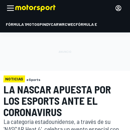
FÓRMULA 1
MOTOGP
INDYCAR
WRC
WEC
FÓRMULA E
NOTICIAS
eSports
LA NASCAR APUESTA POR
LOS ESPORTS ANTE EL
CORONAVIRUS
La categoría estadounidense, a través de su
'NASCAR Heat 4', celebra un evento especial con