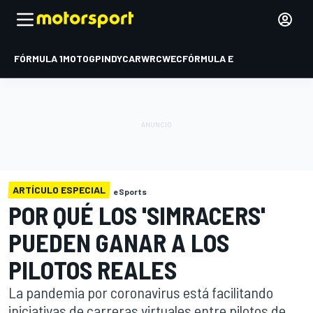
FÓRMULA 1
MOTOGP
INDYCAR
WRC
WEC
FÓRMULA E
ARTÍCULO ESPECIAL
eSports
POR QUÉ LOS 'SIMRACERS'
PUEDEN GANAR A LOS
PILOTOS REALES
La pandemia por coronavirus está facilitando
iniciativas de carreras virtuales entre pilotos de