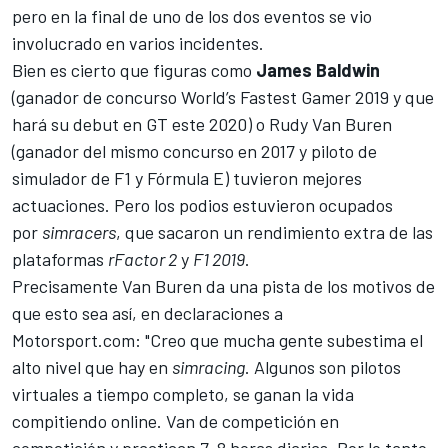
pero en la final de uno de los dos eventos se vio
involucrado en varios incidentes.
Bien es cierto que figuras como
James
Baldwin
(
ganador de concurso World’s Fastest Gamer 2019
y que
hará su debut en GT este 2020) o
Rudy Van Buren
(ganador del mismo concurso en 2017 y piloto de
simulador de
F1
y
Fórmula E
) tuvieron mejores
actuaciones. Pero los podios estuvieron ocupados
por
simracers
, que sacaron un rendimiento extra de las
plataformas
rFactor 2
y
F1 2019
.
Precisamente Van Buren da una pista de los motivos de
que esto sea así, en declaraciones a
Motorsport.com
: "Creo que mucha gente subestima el
alto nivel que hay en
simracing
. Algunos son pilotos
virtuales a tiempo completo, se ganan la vida
compitiendo online. Van de competición en
competición y practican 7-8 horas diarias. Por lo tanto,