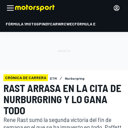
FÓRMULA 1
MOTOGP
INDYCAR
WRC
WEC
FÓRMULA E
CRÓNICA DE CARRERA
DTM
Nurburgring
RAST ARRASA EN LA CITA DE
NURBURGRING Y LO GANA
TODO
Rene Rast sumó la segunda victoria del fin de
semana en el que se ha impuesto en todo. Paffett