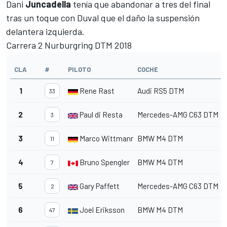
Dani
Juncadella
tenía que abandonar a tres del final
tras un toque con Duval que el daño la suspensión
delantera izquierda.
Carrera 2 Nurburgring​ DTM 2018
CLA
#
PILOTO
COCHE
1
Rene Rast
Audi RS5 DTM
33
2
Paul di Resta
Mercedes-AMG C63 DTM
3
3
Marco Wittmann
BMW M4 DTM
11
4
Bruno Spengler
BMW M4 DTM
7
5
Gary Paffett
Mercedes-AMG C63 DTM
2
6
Joel Eriksson
BMW M4 DTM
47