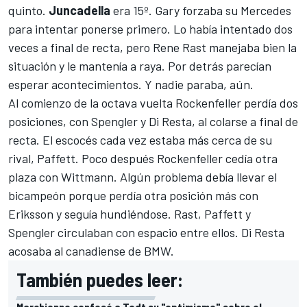
quinto.
Juncadella
era 15º.
Gary forzaba su Mercedes
para intentar ponerse primero. Lo había intentado dos
veces a final de recta, pero Rene Rast manejaba bien la
situación y le mantenía a raya. Por detrás parecían
esperar acontecimientos. Y nadie paraba, aún.
Al comienzo de la octava vuelta Rockenfeller perdía dos
posiciones, con Spengler y Di Resta, al colarse a final de
recta. El escocés cada vez estaba más cerca de su
rival, Paffett. Poco después Rockenfeller cedía otra
plaza con Wittmann. Algún problema debía llevar el
bicampeón porque perdía otra posición más con
Eriksson y seguía hundiéndose. Rast, Paffett y
Spengler circulaban con espacio entre ellos. Di Resta
acosaba al canadiense de BMW.
También puedes leer:
Marchionne confesó a Todt su "optimismo" sobre el