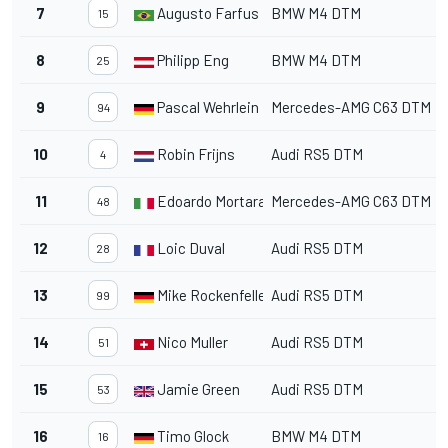
7
Augusto Farfus
BMW M4 DTM
15
8
Philipp Eng
BMW M4 DTM
25
9
Pascal Wehrlein
Mercedes-AMG C63 DTM
94
10
Robin Frijns
Audi RS5 DTM
4
11
Edoardo Mortara
Mercedes-AMG C63 DTM
48
12
Loic Duval
Audi RS5 DTM
28
13
Mike Rockenfeller
Audi RS5 DTM
99
14
Nico Muller
Audi RS5 DTM
51
15
Jamie Green
Audi RS5 DTM
53
16
Timo Glock
BMW M4 DTM
16