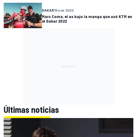
DAKAR
15 ene 2022
Marc Coma, el as bajo la manga que usó KTM en
el Dakar 2022
Últimas noticias