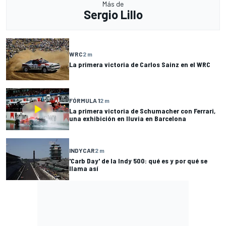
Más de
Sergio Lillo
WRC
2 m
La primera victoria de Carlos Sainz en el WRC
FÓRMULA 1
2 m
La primera victoria de Schumacher con Ferrari,
una exhibición en lluvia en Barcelona
INDYCAR
2 m
'Carb Day' de la Indy 500: qué es y por qué se
llama así