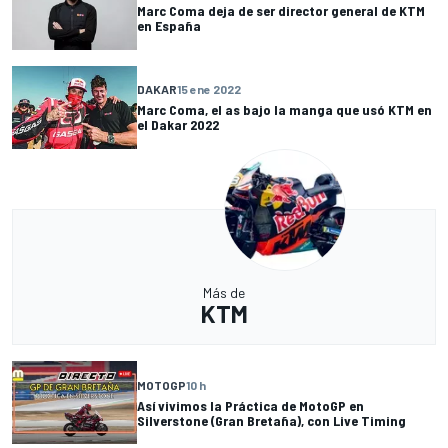
Marc Coma deja de ser director general de KTM
en España
DAKAR
15 ene 2022
Marc Coma, el as bajo la manga que usó KTM en
el Dakar 2022
Más de
KTM
MOTOGP
10 h
Así vivimos la Práctica de MotoGP en
Silverstone (Gran Bretaña), con Live Timing