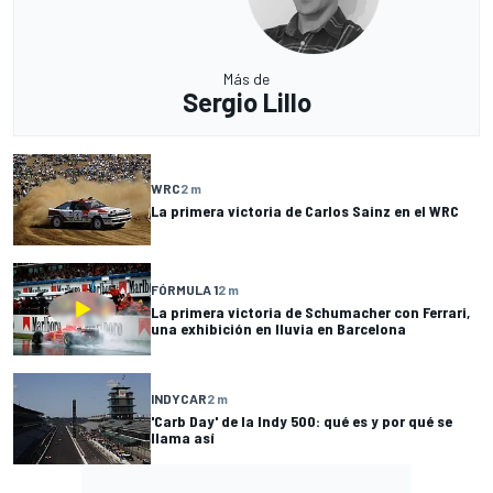
Más de
Sergio Lillo
WRC
2 m
La primera victoria de Carlos Sainz en el WRC
FÓRMULA 1
2 m
La primera victoria de Schumacher con Ferrari,
una exhibición en lluvia en Barcelona
INDYCAR
2 m
'Carb Day' de la Indy 500: qué es y por qué se
llama así