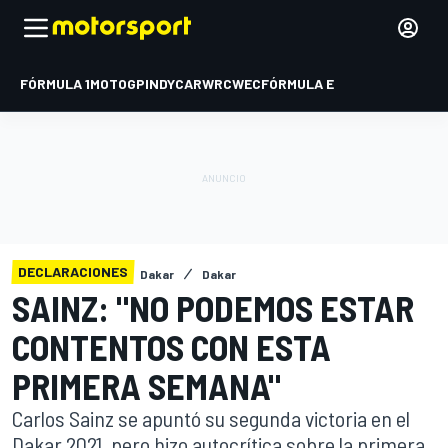
FÓRMULA 1
MOTOGP
INDYCAR
WRC
WEC
FÓRMULA E
DECLARACIONES
Dakar
Dakar
SAINZ: "NO PODEMOS ESTAR
CONTENTOS CON ESTA
PRIMERA SEMANA"
Carlos Sainz se apuntó su segunda victoria en el
Dakar 2021, pero hizo autocrítica sobre la primera