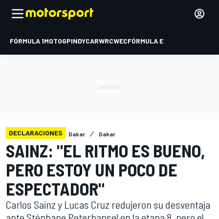
FÓRMULA 1
MOTOGP
INDYCAR
WRC
WEC
FÓRMULA E
DECLARACIONES
Dakar
Dakar
SAINZ: "EL RITMO ES BUENO,
PERO ESTOY UN POCO DE
ESPECTADOR"
Carlos Sainz y Lucas Cruz redujeron su desventaja
ante Stéphane Peterhansel en la etapa 8, pero el