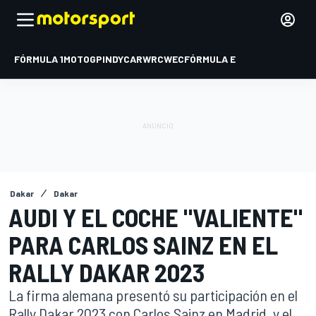
FÓRMULA 1
MOTOGP
INDYCAR
WRC
WEC
FÓRMULA E
Dakar
Dakar
AUDI Y EL COCHE "VALIENTE"
PARA CARLOS SAINZ EN EL
RALLY DAKAR 2023
La firma alemana presentó su participación en el
Rally Dakar 2023 con Carlos Sainz en Madrid, y el