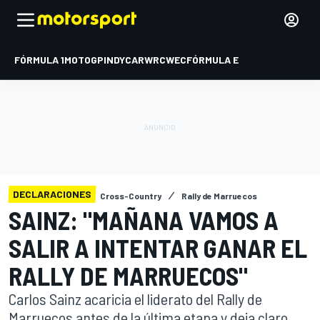
FÓRMULA 1
MOTOGP
INDYCAR
WRC
WEC
FÓRMULA E
DECLARACIONES
Cross-Country
Rally de Marruecos
SAINZ: "MAÑANA VAMOS A
SALIR A INTENTAR GANAR EL
RALLY DE MARRUECOS"
Carlos Sainz acaricia el liderato del Rally de
Marruecos antes de la última etapa y deja claro