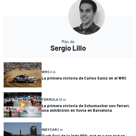
Más de
Sergio Lillo
WRC
2 m
La primera victoria de Carlos Sainz en el WRC
FÓRMULA 1
2 m
La primera victoria de Schumacher con Ferrari,
una exhibición en lluvia en Barcelona
INDYCAR
2 m
'Carb Day' de la Indy 500: qué es y por qué se