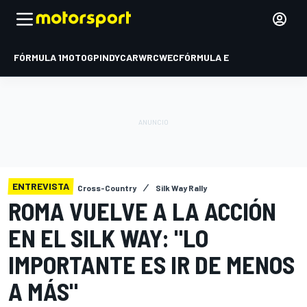
FÓRMULA 1
MOTOGP
INDYCAR
WRC
WEC
FÓRMULA E
ENTREVISTA
Cross-Country
Silk Way Rally
ROMA VUELVE A LA ACCIÓN
EN EL SILK WAY: "LO
IMPORTANTE ES IR DE MENOS
A MÁS"