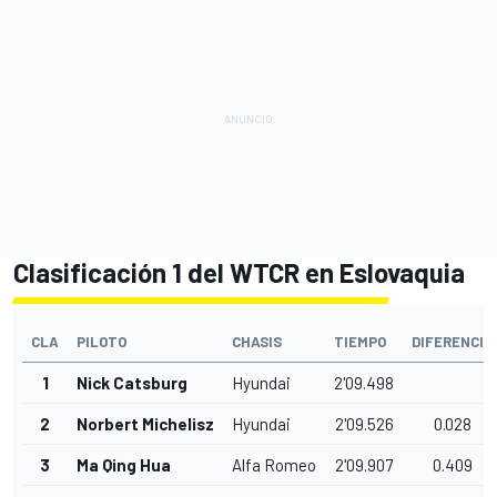
Clasificación 1 del WTCR en Eslovaquia
CLA
PILOTO
CHASIS
TIEMPO
DIFERENCIA
1
Nick Catsburg
Hyundai
2'09.498
2
Norbert Michelisz
Hyundai
2'09.526
0.028
3
Ma Qing Hua
Alfa Romeo
2'09.907
0.409