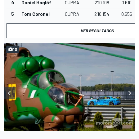
4
Daniel Haglöf
CUPRA
2'10.108
0.610
5
Tom Coronel
CUPRA
2'10.154
0.656
VER RESULTADOS
10