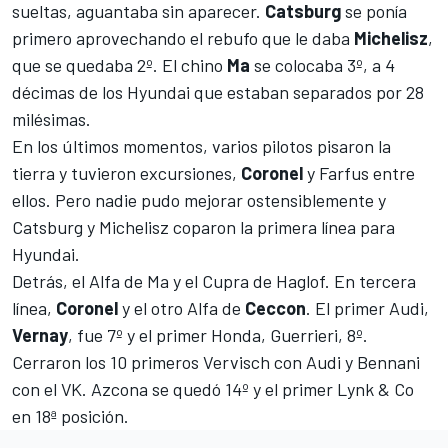
sueltas, aguantaba sin aparecer.
Catsburg
se ponía
primero aprovechando el rebufo que le daba
Michelisz
,
que se quedaba 2º. El chino
Ma
se colocaba 3º, a 4
décimas de los Hyundai que estaban separados por 28
milésimas.
En los últimos momentos, varios pilotos pisaron la
tierra y tuvieron excursiones,
Coronel
y Farfus entre
ellos. Pero nadie pudo mejorar ostensiblemente y
Catsburg y Michelisz coparon la primera línea para
Hyundai.
Detrás, el Alfa de Ma y el Cupra de Haglof. En tercera
línea,
Coronel
y el otro Alfa de
Ceccon
. El primer Audi,
Vernay
, fue 7º y el primer Honda, Guerrieri, 8º.
Cerraron los 10 primeros Vervisch con Audi y Bennani
con el VK. Azcona se quedó 14º y el primer Lynk & Co
en 18ª posición.