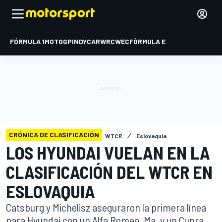
FÓRMULA 1
MOTOGP
INDYCAR
WRC
WEC
FÓRMULA E
CRÓNICA DE CLASIFICACIÓN
WTCR
Eslovaquia
LOS HYUNDAI VUELAN EN LA
CLASIFICACIÓN DEL WTCR EN
ESLOVAQUIA
Catsburg y Michelisz aseguraron la primera línea
para Hyundai con un Alfa Romeo. Ma, y un Cupra,