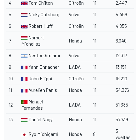
4
Tom Chilton
Citroën
11
2.447
5
Nicky Catsburg
Volvo
11
4.459
6
Robert Huff
Citroën
11
4.855
Norbert
7
Honda
11
6.040
Michelisz
8
Nestor Girolami
Volvo
11
12.317
9
Yann Ehrlacher
LADA
11
13.151
10
John Filippi
Citroën
11
16.210
11
Aurelien Panis
Honda
11
34.376
Manuel
12
LADA
11
51.335
Fernandes
13
Daniel Nagy
Honda
11
57.739
3
Ryo Michigami
Honda
8
vueltas