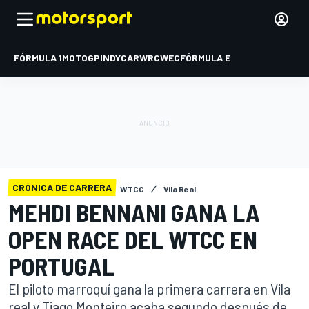
FÓRMULA 1
MOTOGP
INDYCAR
WRC
WEC
FÓRMULA E
CRÓNICA DE CARRERA
WTCC
Vila Real
MEHDI BENNANI GANA LA
OPEN RACE DEL WTCC EN
PORTUGAL
El piloto marroquí gana la primera carrera en Vila
real y Tiago Monteiro acaba segundo después de