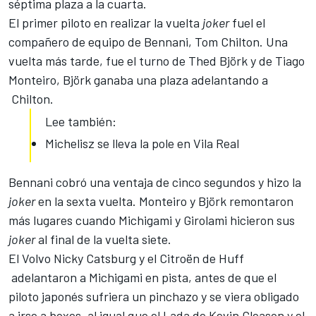
séptima plaza a la cuarta.
El primer piloto en realizar la vuelta
joker
fuel el
compañero de equipo de Bennani, Tom Chilton. Una
vuelta más tarde, fue el turno de
Thed Björk
y de Tiago
Monteiro, Björk ganaba una plaza adelantando a
Chilton.
Lee también:
Michelisz se lleva la pole en Vila Real
Bennani cobró una ventaja de cinco segundos y hizo la
joker
en la sexta vuelta. Monteiro y Björk remontaron
más lugares cuando Michigami y Girolami hicieron sus
joker
al final de la vuelta siete.
El Volvo Nicky Catsburg y el Citroën de Huff
adelantaron a Michigami en pista, antes de que el
piloto japonés sufriera un pinchazo y se viera obligado
a irse a boxes, al igual que el Lada de Kevin Gleason y el