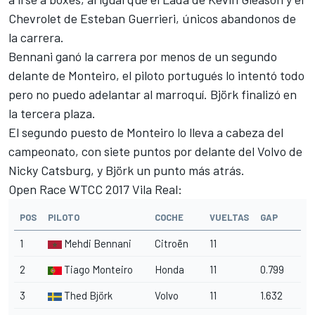
Chevrolet de Esteban Guerrieri, únicos abandonos de
la carrera.
Bennani ganó la carrera por menos de un segundo
delante de Monteiro, el piloto portugués lo intentó todo
pero no puedo adelantar al marroquí. Björk finalizó en
la tercera plaza.
El segundo puesto de Monteiro lo lleva a cabeza del
campeonato, con siete puntos por delante del Volvo de
Nicky Catsburg, y Björk un punto más atrás.
Open Race WTCC 2017 Vila Real:
POS
PILOTO
COCHE
VUELTAS
GAP
1
Mehdi Bennani
Citroën
11
2
Tiago Monteiro
Honda
11
0.799
3
Thed Björk
Volvo
11
1.632