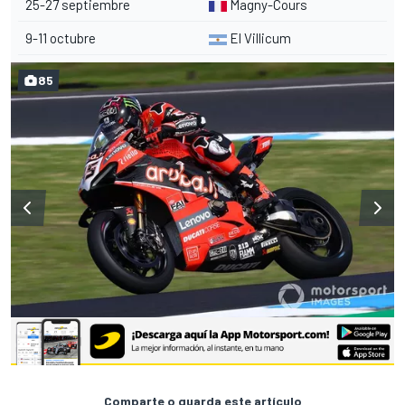
25-27 septiembre
Magny-Cours
9-11 octubre
El Villicum
85
Comparte o guarda este artículo