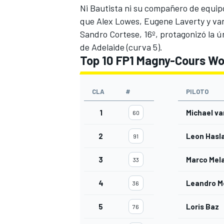
Ni Bautista ni su compañero de equipo
que Alex Lowes, Eugene Laverty y va
Sandro Cortese, 16º, protagonizó la úni
de Adelaide (curva 5).
Top 10 FP1 Magny-Cours W
CLA
#
PILOTO
1
Michael va
60
MÁS CATEGORÍAS
2
Leon Has
91
3
Marco Mel
33
4
Leandro M
36
5
Loris Baz
76