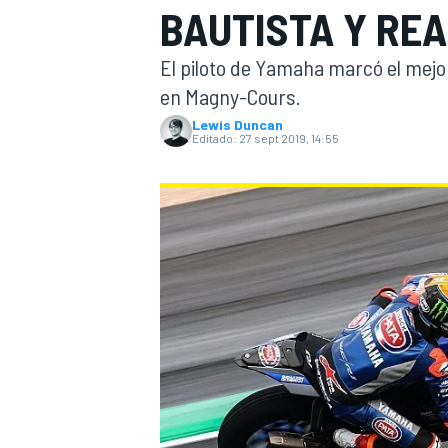
BAUTISTA Y REA
INDYCAR
WRC
El piloto de Yamaha marcó el mejor
en Magny-Cours.
Lewis Duncan
Editado:
27 sept 2019, 14:55
WEC
FÓRMULA E