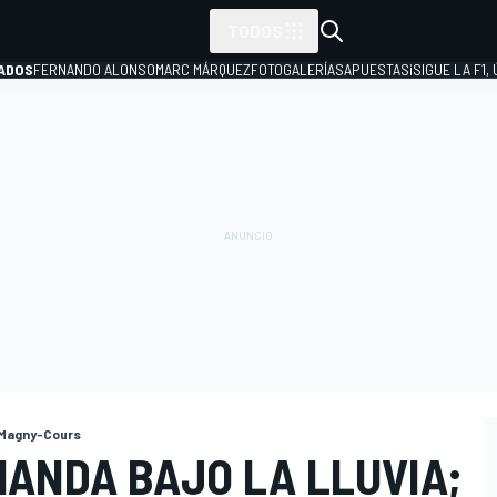
TODOS
ADOS
FERNANDO ALONSO
MARC MÁRQUEZ
FOTOGALERÍAS
APUESTAS
¡SIGUE LA F1,
P
Magny-Cours
MANDA BAJO LA LLUVIA;