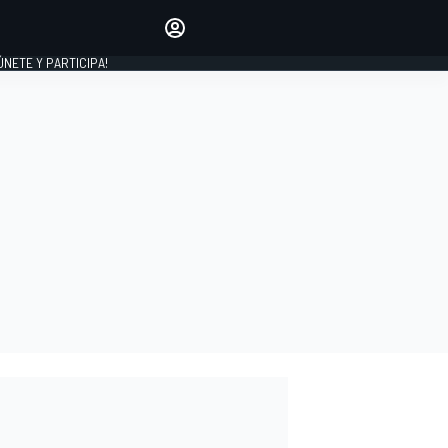
Haz que tu voz se escuche
comentando los artículos
 ÚNETE Y PARTICIPA!
INICIAR SESIÓN
EDICIÓN
ESPAÑA