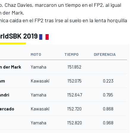
, Chaz Davies, marcaron un tiempo en el FP2, al igual
n der Mark.
ca caída en el FP2 tras irse al suelo en la lenta horquilla
orldSBK 2019
MOTO
TIEMPO
DIFERENCIA
n der Mark
Yamaha
1'51.852
lam
Kawasaki
1'52.075
0.223
andri
Yamaha
1'52.647
0.795
ercado
Kawasaki
1'52.720
0.868
Yamaha
1'52.820
0.968