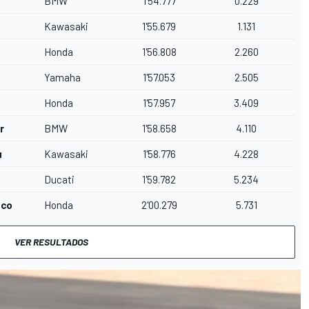
BMW
1'54.777
0.229
Kawasaki
1'55.679
1.131
Honda
1'56.808
2.260
Yamaha
1'57.053
2.505
Honda
1'57.957
3.409
r
BMW
1'58.658
4.110
u
Kawasaki
1'58.776
4.228
Ducati
1'59.782
5.234
nco
Honda
2'00.279
5.731
VER RESULTADOS