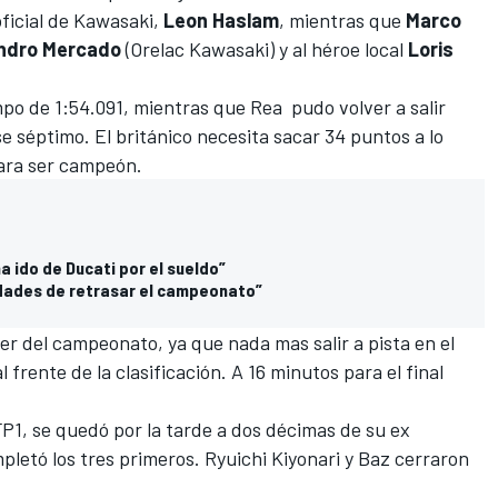
oficial de Kawasaki,
Leon Haslam
, mientras que
Marco
ndro Mercado
(Orelac Kawasaki) y al héroe local
Loris
mpo de 1:54.091, mientras que Rea pudo volver a salir
e séptimo. El británico necesita sacar
34 puntos a lo
para ser campeón
.
a ido de Ducati por el sueldo”
dades de retrasar el campeonato”
der del
campeonato
, ya que nada mas salir a pista en el
l frente de la clasificación. A 16 minutos para el final
FP1, se quedó por la tarde a dos décimas de su ex
etó los tres primeros. Ryuichi Kiyonari y Baz cerraron