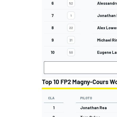
6
Alessandro
52
7
Jonathan
1
8
Alex Lowe
22
9
Michael Ri
21
10
Eugene La
50
Top 10 FP2 Magny-Cours W
CLA
PILOTO
1
Jonathan Rea