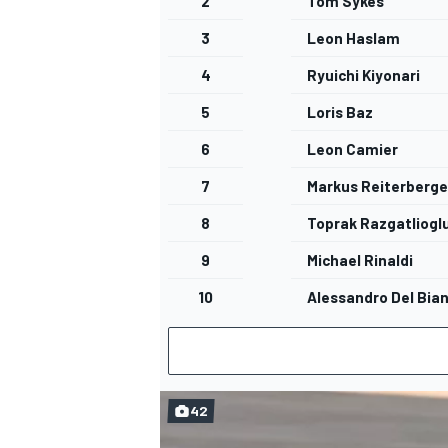
2
Tom Sykes
3
Leon Haslam
4
Ryuichi Kiyonari
5
Loris Baz
6
Leon Camier
7
Markus Reiterberge
8
Toprak Razgatliogl
9
Michael Rinaldi
10
Alessandro Del Bia
42