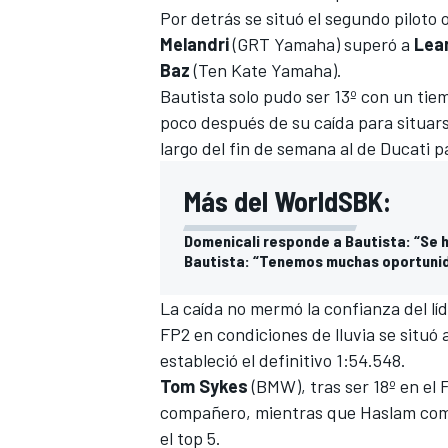
Por detrás se situó el segundo piloto 
Melandri
(GRT Yamaha) superó a
Lea
Baz
(Ten Kate Yamaha).
Bautista solo pudo ser 13º con un tie
poco después de su caída para situars
largo del fin de semana al de Ducati 
Más del WorldSBK:
Domenicali responde a Bautista: “Se h
Bautista: “Tenemos muchas oportuni
La caída no mermó la confianza del lí
FP2 en condiciones de lluvia se situó a
estableció el definitivo 1:54.548.
Tom Sykes
(BMW), tras ser 18º en el 
compañero, mientras que Haslam compl
el top 5.