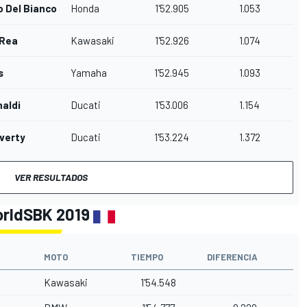
 Del Bianco
Honda
1'52.905
1.053
 Rea
Kawasaki
1'52.926
1.074
s
Yamaha
1'52.945
1.093
naldi
Ducati
1'53.006
1.154
verty
Ducati
1'53.224
1.372
VER RESULTADOS
orldSBK 2019
MOTO
TIEMPO
DIFERENCIA
Kawasaki
1'54.548