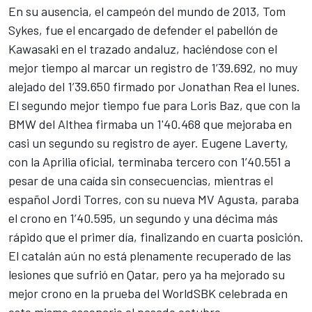
En su ausencia, el campeón del mundo de 2013, Tom
Sykes, fue el encargado de defender el pabellón de
Kawasaki
en el trazado andaluz, haciéndose con el
mejor tiempo al marcar un registro de 1’39.692, no muy
alejado del
1’39.650 firmado por Jonathan Rea el lunes
.
El segundo mejor tiempo fue para
Loris Baz
, que con la
BMW del Althea firmaba un 1'40.468 que mejoraba en
casi un segundo su registro de ayer. Eugene Laverty,
con la Aprilia oficial, terminaba tercero con 1’40.551 a
pesar de una caída sin consecuencias, mientras el
español
Jordi Torres
, con su nueva MV Agusta, paraba
el crono en 1’40.595, un segundo y una décima más
rápido que el primer día, finalizando en cuarta posición.
El catalán aún no está plenamente recuperado de las
lesiones que sufrió en Qatar, pero ya ha mejorado su
mejor crono en la prueba del WorldSBK celebrada en