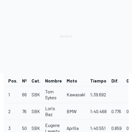
Pos.
Nº
Cat.
Nombre
Moto
Tiempo
Dif.
Ga
Tom
1
66
SBK
Kawasaki
1:39.692
Sykes
Loris
2
76
SBK
BMW
1:40.468
0.776
0.
Baz
Eugene
3
50
SBK
Aprilia
1:40.551
0.859
0.
Laverty