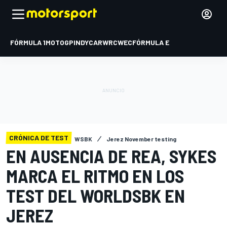
FÓRMULA 1
MOTOGP
INDYCAR
WRC
WEC
FÓRMULA E
CRÓNICA DE TEST
WSBK
Jerez November testing
EN AUSENCIA DE REA, SYKES
MARCA EL RITMO EN LOS
TEST DEL WORLDSBK EN
JEREZ