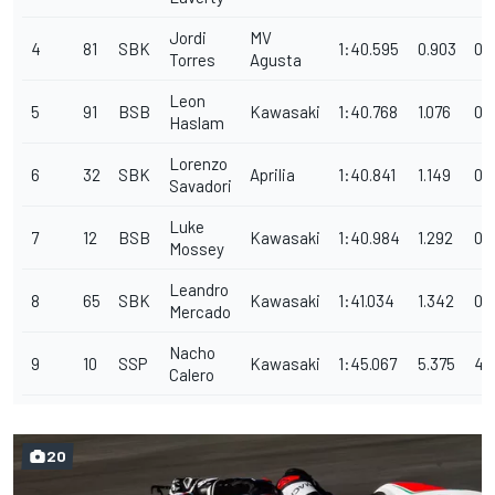
Jordi
MV
4
81
SBK
1:40.595
0.903
0.
Torres
Agusta
Leon
5
91
BSB
Kawasaki
1:40.768
1.076
0.1
Haslam
Lorenzo
6
32
SBK
Aprilia
1:40.841
1.149
0.
Savadori
Luke
7
12
BSB
Kawasaki
1:40.984
1.292
0.
Mossey
Leandro
8
65
SBK
Kawasaki
1:41.034
1.342
0.
Mercado
Nacho
9
10
SSP
Kawasaki
1:45.067
5.375
4.
Calero
20