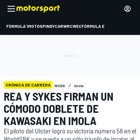
FÓRMULA 1
MOTOGP
INDYCAR
WRC
WEC
FÓRMULA E
CRÓNICA DE CARRERA
WSBK
Imola
REA Y SYKES FIRMAN UN
CÓMODO DOBLETE DE
KAWASAKI EN IMOLA
El piloto del Ulster logró su victoria número 58 en el
WorldSBK y se queda a un sólo triunfo de igualar al