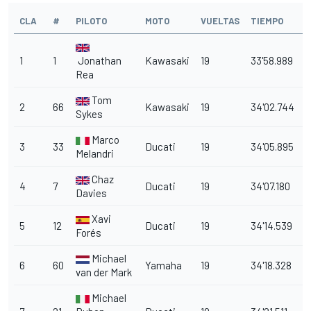
CLA
#
PILOTO
MOTO
VUELTAS
TIEMPO
1
1
Jonathan
Kawasaki
19
33'58.989
Rea
Tom
2
66
Kawasaki
19
34'02.744
3
Sykes
Marco
3
33
Ducati
19
34'05.895
6
Melandri
Chaz
4
7
Ducati
19
34'07.180
8
Davies
Xavi
5
12
Ducati
19
34'14.539
1
Forés
Michael
6
60
Yamaha
19
34'18.328
1
van der Mark
Michael