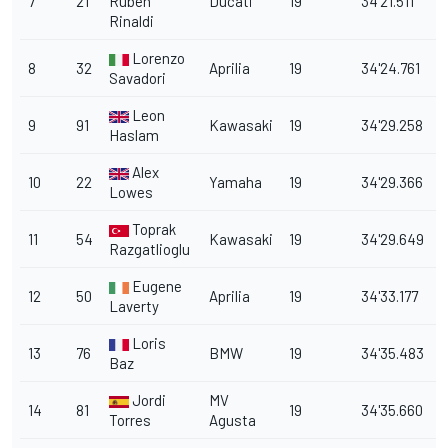
7
21
Ruben
Ducati
19
34'21.511
2
Rinaldi
Lorenzo
8
32
Aprilia
19
34'24.761
2
Savadori
Leon
9
91
Kawasaki
19
34'29.258
3
Haslam
Alex
10
22
Yamaha
19
34'29.366
3
Lowes
Toprak
11
54
Kawasaki
19
34'29.649
3
Razgatlioglu
Eugene
12
50
Aprilia
19
34'33.177
3
Laverty
Loris
13
76
BMW
19
34'35.483
3
Baz
Jordi
MV
14
81
19
34'35.660
3
Torres
Agusta