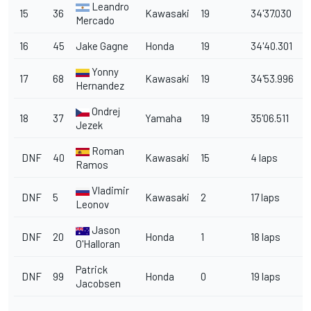
Leandro
15
36
Kawasaki
19
34'37.030
3
Mercado
16
45
Jake Gagne
Honda
19
34'40.301
4
Yonny
17
68
Kawasaki
19
34'53.996
5
Hernandez
Ondrej
18
37
Yamaha
19
35'06.511
1
Jezek
Roman
DNF
40
Kawasaki
15
4 laps
Ramos
v
Vladimir
1
DNF
5
Kawasaki
2
17 laps
Leonov
v
Jason
1
DNF
20
Honda
1
18 laps
O'Halloran
v
Patrick
1
DNF
99
Honda
0
19 laps
Jacobsen
v