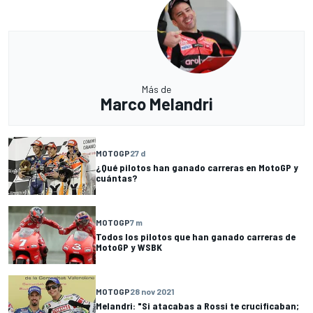
Más de
Marco Melandri
MOTOGP
27 d
¿Qué pilotos han ganado carreras en MotoGP y
cuántas?
MOTOGP
7 m
Todos los pilotos que han ganado carreras de
MotoGP y WSBK
MOTOGP
28 nov 2021
Melandri: "Si atacabas a Rossi te crucificaban;