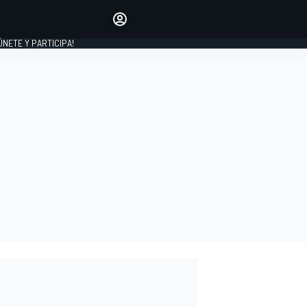
Haz que tu voz se escuche
comentando los artículos
 ÚNETE Y PARTICIPA!
INICIAR SESIÓN
EDICIÓN
ESPAÑA