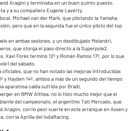
land Aragón y terminaba en un buen quinto puesto,
sta y a su compañero Eugene Laverty.
local
, Michael van der Mark, que pilotando la
Yamaha
sión, pero que en la segunda fue el único piloto del top
elo en ambas sesiones, y un desdibujado Melandri,
imeros, que otorga el paso directo a la Superpole2.
es, Xavi Forés terminó 12º y Román Ramos 17º, por lo que
ole1 del sábado.
 oficiales
, que no han notado las mejoras introducidas
13º y Hayden 14º, ambos a más de un segundo del tiempo
na aparatosa caída sufrida por Bradl.
berger
en BMW Althea, no lo hizo mucho mejor que el
ablante del campeonato, el argentino Tati Mercado, que
d Aragón, corrió peor suerte en este arranque en Assen y
a, con la Aprilia del IodaRacing.