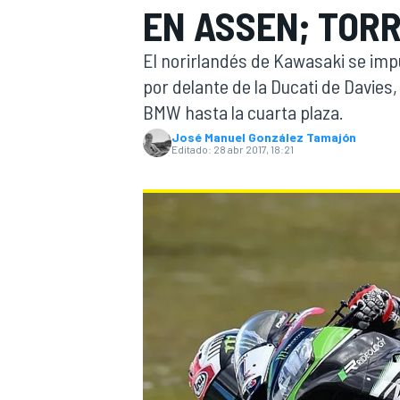
EN ASSEN; TOR
INDYCAR
WRC
El norirlandés de Kawasaki se imp
por delante de la Ducati de Davies,
BMW hasta la cuarta plaza.
José Manuel González Tamajón
Editado:
28 abr 2017, 18:21
WEC
FÓRMULA E