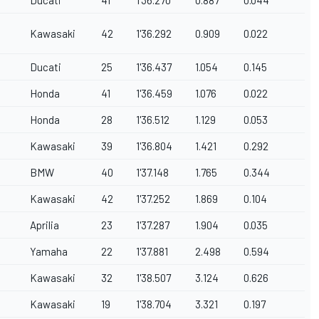
Kawasaki
42
1'36.292
0.909
0.022
Ducati
25
1'36.437
1.054
0.145
Honda
41
1'36.459
1.076
0.022
Honda
28
1'36.512
1.129
0.053
Kawasaki
39
1'36.804
1.421
0.292
BMW
40
1'37.148
1.765
0.344
Kawasaki
42
1'37.252
1.869
0.104
Aprilia
23
1'37.287
1.904
0.035
Yamaha
22
1'37.881
2.498
0.594
Kawasaki
32
1'38.507
3.124
0.626
Kawasaki
19
1'38.704
3.321
0.197