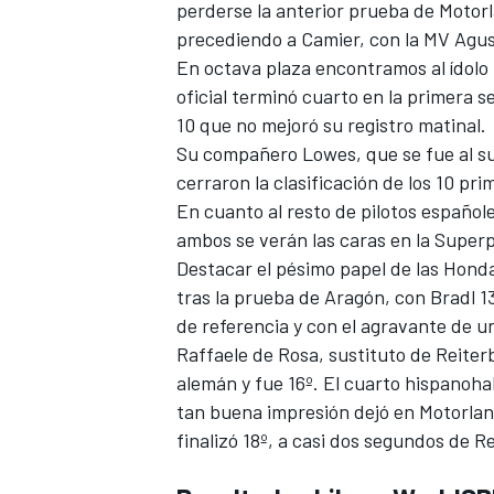
perderse la anterior prueba de Motor
precediendo a Camier, con la MV Agu
En octava plaza
encontramos al ídolo 
oficial
terminó cuarto en la primera se
10 que no mejoró su registro matinal.
Su compañero Lowes, que se fue al su
cerraron la clasificación de los 10 pr
En cuanto al resto de pilotos español
ambos se verán las caras en la Superp
Destacar el pésimo papel de las
Honda
tras la prueba de Aragón, con Bradl 
de referencia y con el agravante de u
Raffaele de Rosa, sustituto de
Reiter
alemán y fue 16º. El cuarto hispanoh
tan buena impresión dejó en Motorlan
finalizó 18º, a casi dos segundos de Re