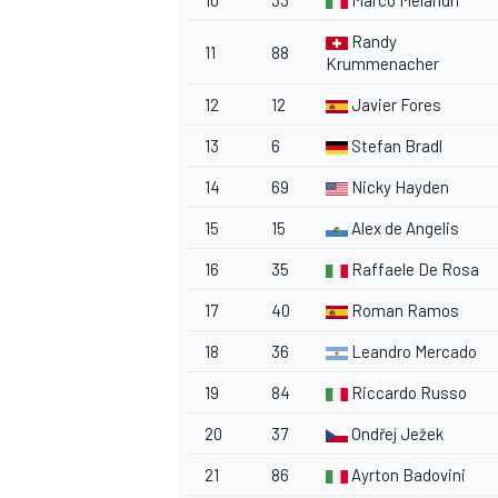
Randy
11
88
Krummenacher
12
12
Javier Fores
13
6
Stefan Bradl
14
69
Nicky Hayden
15
15
Alex de Angelis
16
35
Raffaele De Rosa
17
40
Roman Ramos
18
36
Leandro Mercado
19
84
Riccardo Russo
20
37
Ondřej Ježek
21
86
Ayrton Badovini