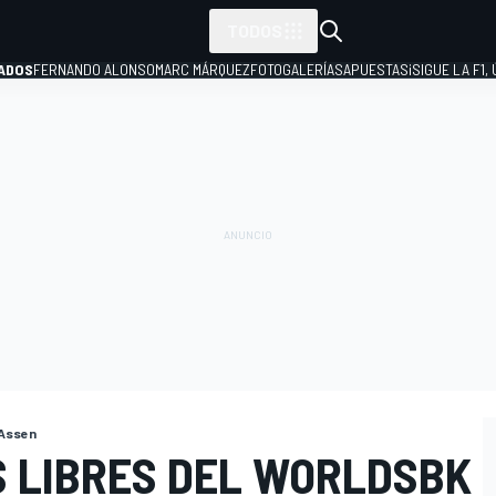
TODOS
ADOS
FERNANDO ALONSO
MARC MÁRQUEZ
FOTOGALERÍAS
APUESTAS
¡SIGUE LA F1,
P
Assen
S LIBRES DEL WORLDSBK