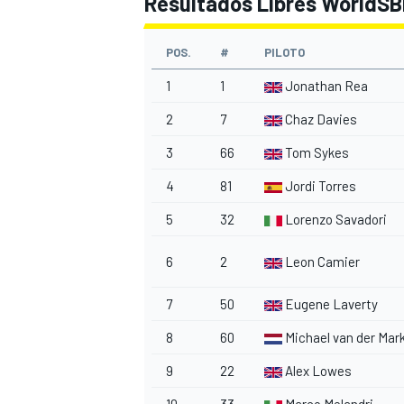
Resultados Libres WorldSB
POS.
#
PILOTO
1
1
Jonathan Rea
2
7
Chaz Davies
3
66
Tom Sykes
4
81
Jordi Torres
5
32
Lorenzo Savadori
6
2
Leon Camier
7
50
Eugene Laverty
8
60
Michael van der Mar
9
22
Alex Lowes
10
33
Marco Melandri