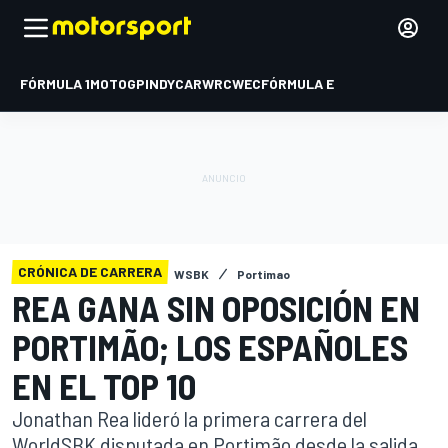
FÓRMULA 1
MOTOGP
INDYCAR
WRC
WEC
FÓRMULA E
CRÓNICA DE CARRERA
WSBK
Portimao
REA GANA SIN OPOSICIÓN EN
PORTIMÃO; LOS ESPAÑOLES
EN EL TOP 10
Jonathan Rea lideró la primera carrera del
WorldSBK disputada en Portimão desde la salida