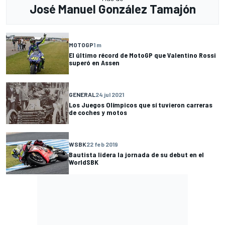
José Manuel González Tamajón
MOTOGP
1 m
El último récord de MotoGP que Valentino Rossi
superó en Assen
GENERAL
24 jul 2021
Los Juegos Olímpicos que sí tuvieron carreras
de coches y motos
WSBK
22 feb 2019
Bautista lidera la jornada de su debut en el
WorldSBK