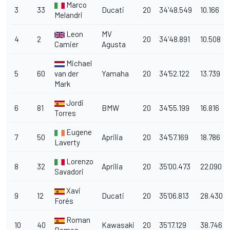
Marco
3
33
Ducati
20
34'48.549
10.166
Melandri
Leon
MV
4
2
20
34'48.891
10.508
Camier
Agusta
Michael
5
60
van der
Yamaha
20
34'52.122
13.739
Mark
Jordi
6
81
BMW
20
34'55.199
16.816
Torres
Eugene
7
50
Aprilia
20
34'57.169
18.786
Laverty
Lorenzo
8
32
Aprilia
20
35'00.473
22.090
Savadori
Xavi
9
12
Ducati
20
35'06.813
28.430
Forés
Roman
10
40
Kawasaki
20
35'17.129
38.746
Ramos