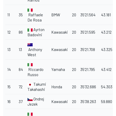
11
35
Raffaele
BMW
20
35'21.564
43.181
De Rosa
Ayrton
12
86
Kawasaki
20
35'21.595
43.212
Badovini
13
13
Anthony
Kawasaki
20
35'21.708
43.325
West
14
84
Riccardo
Yamaha
20
35'21.795
43.412
Russo
Takumi
15
72
Honda
20
35'32.686
54.303
Takahashi
Ondrej
16
37
Kawasaki
20
35'38.263
59.880
Jezek