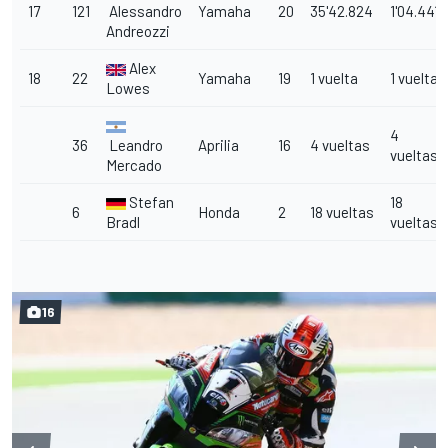
17
121
Alessandro
Yamaha
20
35'42.824
1'04.441
Andreozzi
Alex
18
22
Yamaha
19
1 vuelta
1 vuelta
Lowes
4
36
Leandro
Aprilia
16
4 vueltas
vueltas
Mercado
Stefan
18
6
Honda
2
18 vueltas
Bradl
vueltas
16