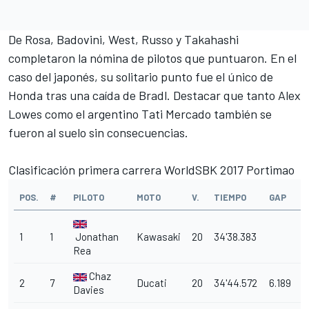
De Rosa, Badovini, West, Russo y
Takahashi
completaron la nómina de pilotos que puntuaron. En el
caso del japonés, su solitario punto fue el único de
Honda tras una caída de Bradl. Destacar que tanto Alex
Lowes como el argentino Tati Mercado también se
fueron al suelo sin consecuencias.
Clasificación primera carrera WorldSBK 2017 Portimao
POS.
#
PILOTO
MOTO
V.
TIEMPO
GAP
1
1
Jonathan
Kawasaki
20
34'38.383
Rea
Chaz
2
7
Ducati
20
34'44.572
6.189
Davies