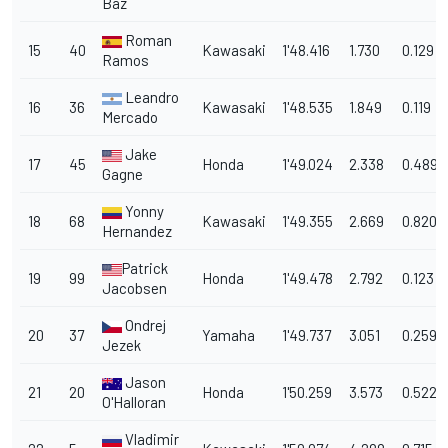
Baz
Roman
15
40
Kawasaki
1'48.416
1.730
0.129
Ramos
Leandro
16
36
Kawasaki
1'48.535
1.849
0.119
Mercado
Jake
17
45
Honda
1'49.024
2.338
0.489
Gagne
Yonny
18
68
Kawasaki
1'49.355
2.669
0.820
Hernandez
Patrick
19
99
Honda
1'49.478
2.792
0.123
Jacobsen
Ondrej
20
37
Yamaha
1'49.737
3.051
0.259
Jezek
Jason
21
20
Honda
1'50.259
3.573
0.522
O'Halloran
Vladimir