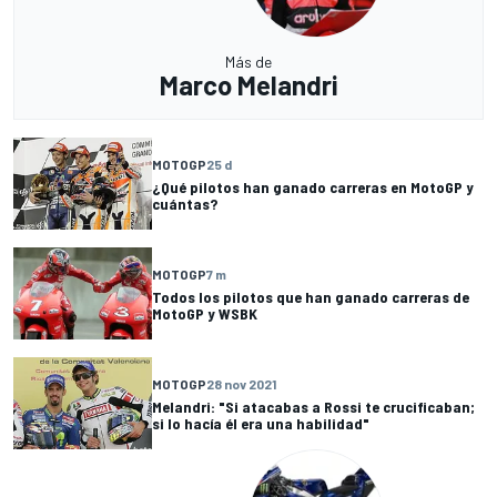
Más de
Marco Melandri
MOTOGP
25 d
¿Qué pilotos han ganado carreras en MotoGP y
cuántas?
MOTOGP
7 m
Todos los pilotos que han ganado carreras de
MotoGP y WSBK
MOTOGP
28 nov 2021
Melandri: "Si atacabas a Rossi te crucificaban;
si lo hacía él era una habilidad"