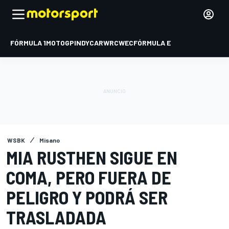
FÓRMULA 1
MOTOGP
INDYCAR
WRC
WEC
FÓRMULA E
WSBK
Misano
MIA RUSTHEN SIGUE EN
COMA, PERO FUERA DE
PELIGRO Y PODRÁ SER
TRASLADADA