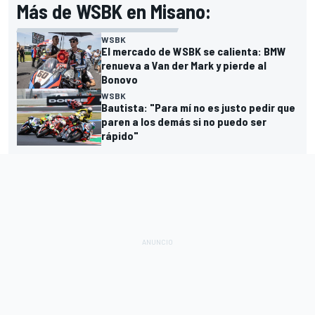
Más de WSBK en Misano:
WSBK
El mercado de WSBK se calienta: BMW
renueva a Van der Mark y pierde al
Bonovo
WSBK
Bautista: "Para mí no es justo pedir que
paren a los demás si no puedo ser
rápido"