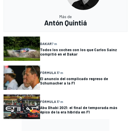
Más de
Antón Quintiá
DAKAR
7 m
Todos los coches con los que Carlos Sainz
compitió en el Dakar
FÓRMULA 1
7 m
El anuncio del complicado regreso de
Schumacher a la F1
FÓRMULA 1
7 m
Abu Dhabi 2021: el final de temporada más
épico de la era híbrida en F1