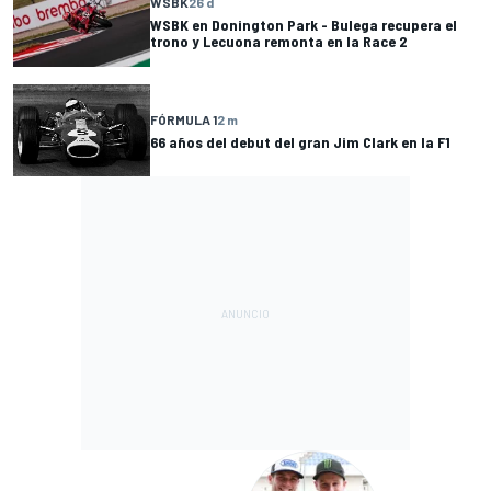
WSBK
26 d
WSBK en Donington Park - Bulega recupera el
trono y Lecuona remonta en la Race 2
FÓRMULA 1
2 m
66 años del debut del gran Jim Clark en la F1