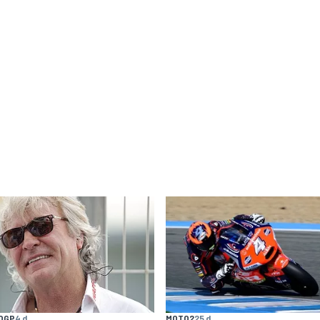
OGP
4 d
MOTO2
25 d