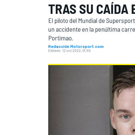
TRAS SU CAÍDA 
INDYCAR
WRC
El piloto del Mundial de Supersport
un accidente en la penúltima carr
Portimao.
Redacción Motorsport.com
Editado:
12 oct 2022, 13:55
WEC
FÓRMULA E