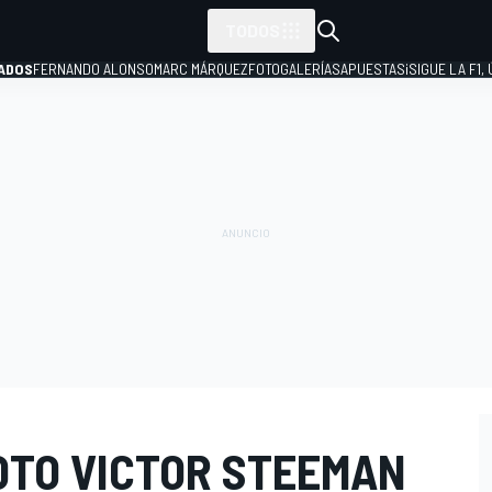
TODOS
ADOS
FERNANDO ALONSO
MARC MÁRQUEZ
FOTOGALERÍAS
APUESTAS
¡SIGUE LA F1,
P
OTO VICTOR STEEMAN