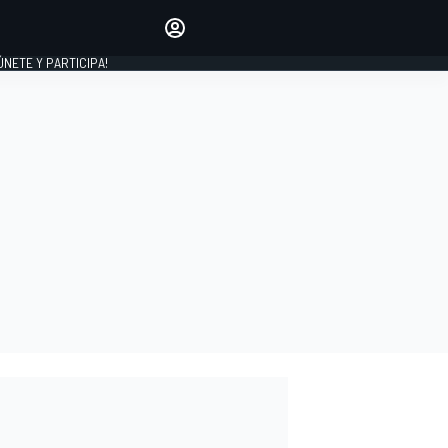
Haz que tu voz se escuche
comentando los artículos
 ÚNETE Y PARTICIPA!
INICIAR SESIÓN
EDICIÓN
ESPAÑA