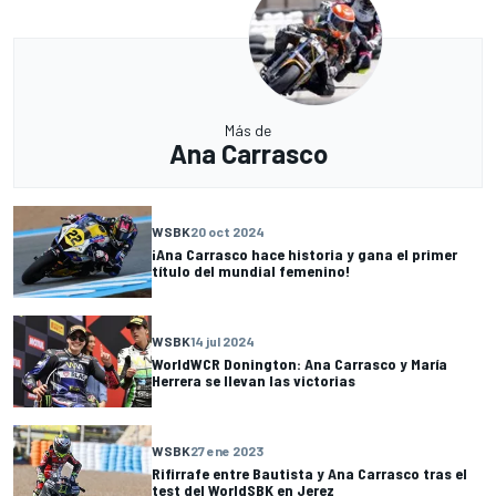
Más de
Ana Carrasco
WSBK
20 oct 2024
¡Ana Carrasco hace historia y gana el primer
título del mundial femenino!
WSBK
14 jul 2024
WorldWCR Donington: Ana Carrasco y María
Herrera se llevan las victorias
WSBK
27 ene 2023
Rifirrafe entre Bautista y Ana Carrasco tras el
test del WorldSBK en Jerez