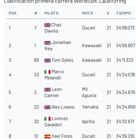
Clasificación primera carrera
WorldSBK
Lausitzring
POS.
#
PILOTO
MOTO
V.
TIEMPO
Chaz
1
7
Ducati
21
34'08.073
Davies
Jonathan
2
1
Kawasaki
21
34'09.907
Rea
3
66
Tom Sykes
Kawasaki
21
34'11.323
Marco
4
33
Ducati
21
34'24.078
Melandri
Leon
MV
5
2
21
34'24.670
Camier
Agusta
6
22
Alex Lowes
Yamaha
21
34'24.856
Lorenzo
7
32
Aprilia
21
34'32.971
Savadori
8
12
Xavi Forés
Ducati
21
34'39.210