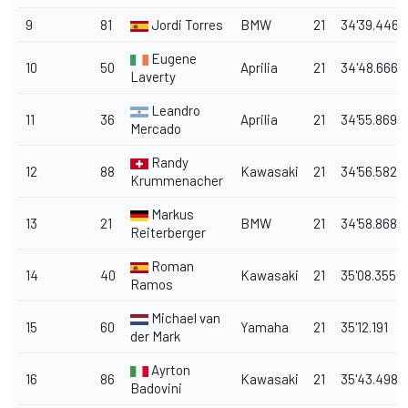
9
81
Jordi Torres
BMW
21
34'39.446
Eugene
10
50
Aprilia
21
34'48.666
Laverty
Leandro
11
36
Aprilia
21
34'55.869
Mercado
Randy
12
88
Kawasaki
21
34'56.582
Krummenacher
Markus
13
21
BMW
21
34'58.868
Reiterberger
Roman
14
40
Kawasaki
21
35'08.355
Ramos
Michael van
15
60
Yamaha
21
35'12.191
der Mark
Ayrton
16
86
Kawasaki
21
35'43.498
Badovini