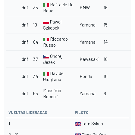
Raffaele De
dnf
35
BMW
16
Rosa
Pawel
dnf
19
Yamaha
15
Szkopek
Riccardo
dnf
84
Yamaha
14
Russo
Ondrej
dnf
37
Kawasaki
10
Jezek
Davide
dnf
34
Honda
10
Giugliano
Massimo
dnf
55
Yamaha
6
Roccoli
VUELTAS LIDERADAS
PILOTO
1
Tom Sykes
2 - 21
Chaz Davies