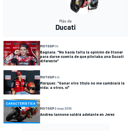
Más de
Ducati
MOTOGP
1 h
Bagnaia: "No hacía falta la opinión de Stoner
para darse cuenta de que pilotaba una Ducati
diferente"
MOTOGP
4 h
Márquez: "Ganar otro título no me cambiará la
vida; a otros, sí"
CARACTERÍSTICA
MOTOGP
2 may 2015
Andrea Iannone saldrá adelante en Jerez