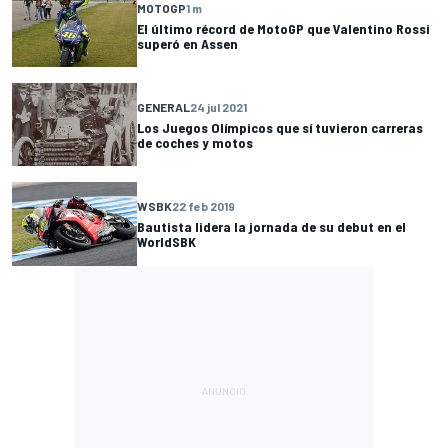
MOTOGP
1 m
El último récord de MotoGP que Valentino Rossi
superó en Assen
GENERAL
24 jul 2021
Los Juegos Olímpicos que sí tuvieron carreras
de coches y motos
WSBK
22 feb 2019
Bautista lidera la jornada de su debut en el
WorldSBK