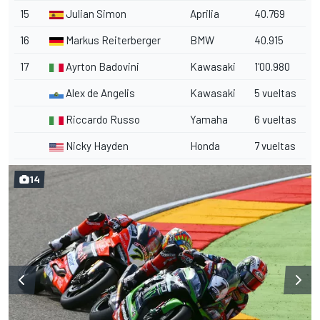
15
Julian Simon
Aprilia
40.769
16
Markus Reiterberger
BMW
40.915
17
Ayrton Badovini
Kawasaki
1'00.980
Alex de Angelis
Kawasaki
5 vueltas
Riccardo Russo
Yamaha
6 vueltas
Nicky Hayden
Honda
7 vueltas
14