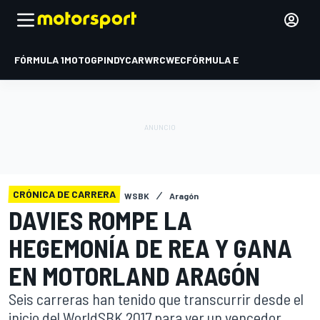
FÓRMULA 1
MOTOGP
INDYCAR
WRC
WEC
FÓRMULA E
CRÓNICA DE CARRERA
WSBK
Aragón
DAVIES ROMPE LA
HEGEMONÍA DE REA Y GANA
EN MOTORLAND ARAGÓN
Seis carreras han tenido que transcurrir desde el
inicio del WorldSBK 2017 para ver un vencedor