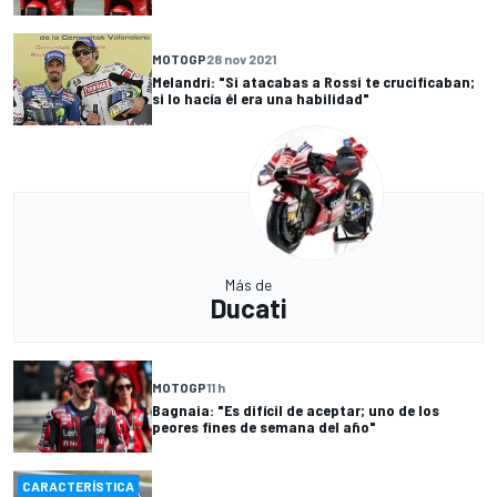
MOTOGP
28 nov 2021
Melandri: "Si atacabas a Rossi te crucificaban;
si lo hacía él era una habilidad"
Más de
Ducati
MOTOGP
11 h
Bagnaia: "Es difícil de aceptar; uno de los
peores fines de semana del año"
CARACTERÍSTICA