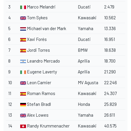
3
Marco Melandri
Ducati
2.479
4
Tom Sykes
Kawasaki
10.562
5
Michael van der Mark
Yamaha
13.336
6
Xavi Forés
Ducati
16.951
7
Jordi Torres
BMW
18.638
8
Leandro Mercado
Aprilia
18.700
9
Eugene Laverty
Aprilia
21.290
10
Leon Camier
MV Agusta
22.246
11
Roman Ramos
Kawasaki
24.307
12
Stefan Bradl
Honda
25.829
13
Alex Lowes
Yamaha
26.611
14
Randy Krummenacher
Kawasaki
40.575