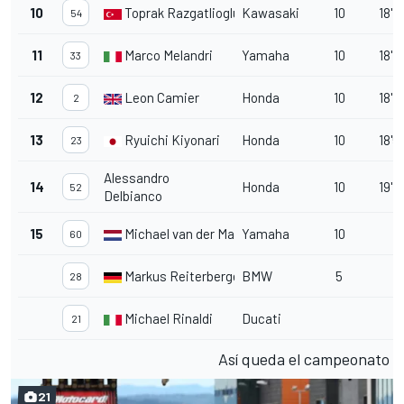
10
Toprak Razgatlioglu
Kawasaki
10
18'4
54
11
Marco Melandri
Yamaha
10
18'4
33
12
Leon Camier
Honda
10
18'4
2
13
Ryuichi Kiyonari
Honda
10
18'5
23
Alessandro
14
Honda
10
19'4
52
Delbianco
15
Michael van der Mark
Yamaha
10
60
Markus Reiterberger
BMW
5
28
Michael Rinaldi
Ducati
21
Así queda el campeonato
21