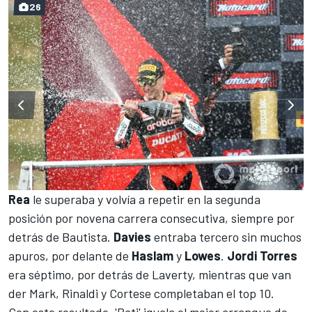
26
Rea
le superaba y volvía a repetir en la segunda
posición por novena carrera consecutiva, siempre por
detrás de Bautista.
Davies
entraba tercero sin muchos
apuros, por delante de
Haslam
y
Lowes
.
Jordi Torres
era séptimo, por detrás de Laverty, mientras que van
der Mark, Rinaldi y Cortese completaban el top 10.
Con este resultado, 'Bati' iguala el mejor arranque de