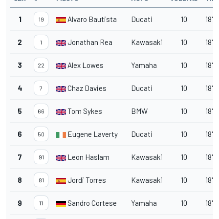
1
Alvaro Bautista
Ducati
10
18'2
19
2
Jonathan Rea
Kawasaki
10
18'3
1
3
Alex Lowes
Yamaha
10
18'3
22
4
Chaz Davies
Ducati
10
18'3
7
5
Tom Sykes
BMW
10
18'3
66
6
Eugene Laverty
Ducati
10
18'3
50
7
Leon Haslam
Kawasaki
10
18'3
91
8
Jordi Torres
Kawasaki
10
18'3
81
9
Sandro Cortese
Yamaha
10
18'3
11