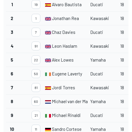
1
Alvaro Bautista
Ducati
18
19
2
Jonathan Rea
Kawasaki
18
1
3
Chaz Davies
Ducati
18
7
4
Leon Haslam
Kawasaki
18
91
5
Alex Lowes
Yamaha
18
22
6
Eugene Laverty
Ducati
18
50
7
Jordi Torres
Kawasaki
18
81
8
Michael van der Mark
Yamaha
18
60
9
Michael Rinaldi
Ducati
18
21
10
Sandro Cortese
Yamaha
18
11