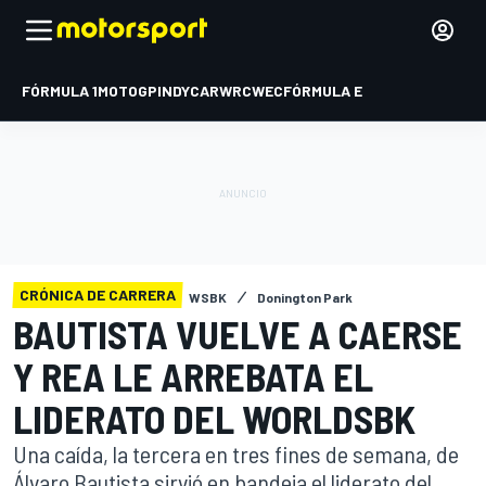
FÓRMULA 1
MOTOGP
INDYCAR
WRC
WEC
FÓRMULA E
CRÓNICA DE CARRERA
WSBK
Donington Park
BAUTISTA VUELVE A CAERSE
Y REA LE ARREBATA EL
LIDERATO DEL WORLDSBK
Una caída, la tercera en tres fines de semana, de
Álvaro Bautista sirvió en bandeja el liderato del