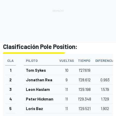
Clasificación Pole Position:
CLA
PILOTO
VUELTAS
TIEMPO
DIFERENCIA
1
Tom Sykes
10
1'27.619
2
Jonathan Rea
9
1'28.612
0.993
3
Leon Haslam
11
1'29.198
1.579
4
Peter Hickman
11
1'29.348
1.729
5
Loris Baz
11
1'29.521
1.902