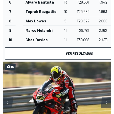
6
Alvaro Bautista
13
1'29.561
1.942
7
Toprak Razgatlioglu
10
1'29.582
1.963
8
Alex Lowes
5
1'29.627
2.008
9
Marco Melandri
11
1'29.781
2.162
10
Chaz Davies
11
1'30.098
2.479
VER RESULTADOS
15