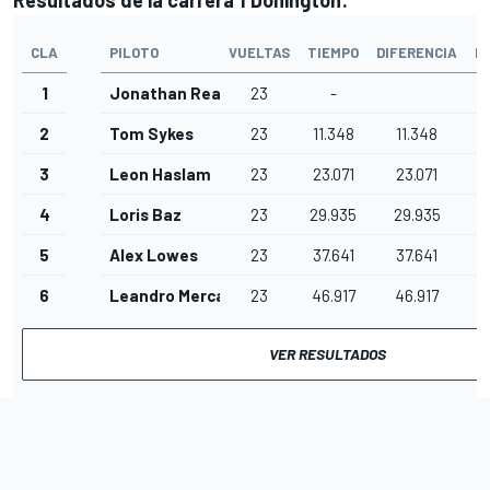
Resultados de la carrera 1 Donington:
CLA
PILOTO
VUELTAS
TIEMPO
DIFERENCIA
I
1
Jonathan Rea
23
-
2
Tom Sykes
23
11.348
11.348
3
Leon Haslam
23
23.071
23.071
4
Loris Baz
23
29.935
29.935
5
Alex Lowes
23
37.641
37.641
6
Leandro Mercado
23
46.917
46.917
VER RESULTADOS