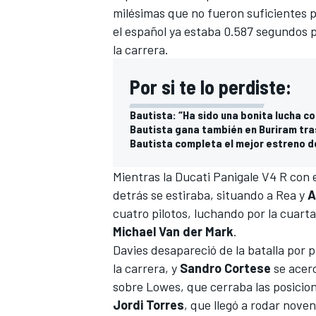
milésimas que no fueron suficientes p
el español ya estaba 0.587 segundos p
la carrera.
Por si te lo perdiste:
Bautista: “Ha sido una bonita lucha c
Bautista gana también en Buriram tras
Bautista completa el mejor estreno 
Mientras la Ducati Panigale V4 R con 
MÁS CATEGORÍAS
detrás se estiraba, situando a Rea y
A
cuatro pilotos, luchando por la cuart
Michael Van der Mark
.
Davies desapareció de la batalla por p
la carrera, y
Sandro Cortese
se acerc
sobre Lowes, que cerraba las posicion
Jordi Torres
, que llegó a rodar nove