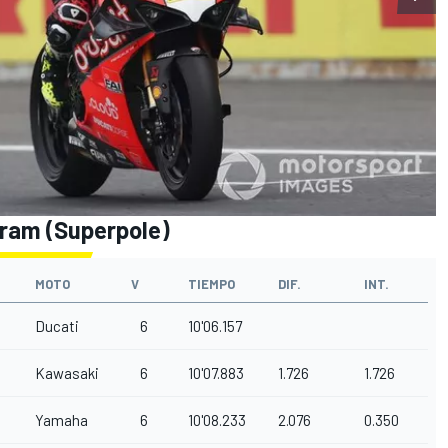
iram (Superpole)
MOTO
V
TIEMPO
DIF.
INT.
Ducati
6
10'06.157
Kawasaki
6
10'07.883
1.726
1.726
Yamaha
6
10'08.233
2.076
0.350