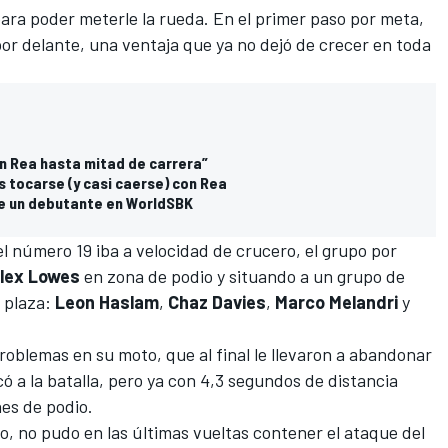
ara poder meterle la rueda. En el primer paso por meta,
or delante, una ventaja que ya no dejó de crecer en toda
on Rea hasta mitad de carrera”
 tocarse (y casi caerse) con Rea
de un debutante en WorldSBK
el número 19 iba a velocidad de crucero, el grupo por
lex Lowes
en zona de podio y situando a un grupo de
a plaza:
Leon Haslam
,
Chaz Davies
,
Marco Melandri
y
roblemas en su moto, que al final le llevaron a abandonar
ó a la batalla, pero ya con 4,3 segundos de distancia
es de podio.
no, no pudo en las últimas vueltas contener el ataque del