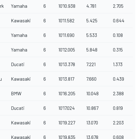
rk
Yamaha
6
10'10.938
4.781
2.705
Kawasaki
6
10'11.582
5.425
0.644
Yamaha
6
10'11.690
5.533
0.108
Yamaha
6
10'12.005
5.848
0.315
Ducati
6
10'13.378
7.221
1.373
u
Kawasaki
6
10'13.817
7.660
0.439
BMW
6
10'16.205
10.048
2.388
Ducati
6
10'17.024
10.867
0.819
Kawasaki
6
10'19.227
13.070
2.203
Kawasaki
6
10'19.835
13.678
0.608