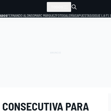
TODOS
ADOS
FERNANDO ALONSO
MARC MÁRQUEZ
FOTOGALERÍAS
APUESTAS
¡SIGUE LA F1,
P
A CONSECUTIVA PARA