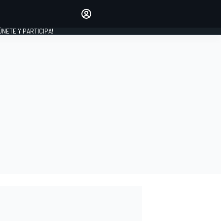
Haz que tu voz se escuche
comentando los artículos
 ÚNETE Y PARTICIPA!
INICIAR SESIÓN
EDICIÓN
ESPAÑA