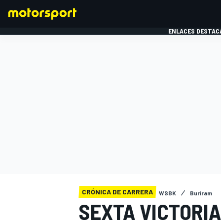
ENLACES DESTAC
FÓRMULA 1
MOTOG
CRÓNICA DE CARRERA
WSBK
Buriram
SEXTA VICTORI