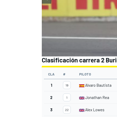
Clasificación carrera 2 Bur
CLA
#
PILOTO
1
Alvaro Bautista
19
2
Jonathan Rea
1
3
Alex Lowes
22