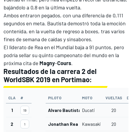
bajándolo a 0,8 en la última vuelta.
Ambos entraron pegados, con una diferencia de 0,111
segundos en meta. Bautista demostró toda la emoción
contenida, en la vuelta de regreso a boxes, tras varios
fines de semana de caídas y sinsabores.
El liderato de Rea en el Mundial baja a 91 puntos, pero
podría sellar su quinto campeonato del mundo en la
próxima cita de
Magny
-
Cours
.
Resultados de la carrera 2 del
WorldSBK 2019 en Portimao:
CLA
#
PILOTO
MOTO
VUELTAS
DI
1
Alvaro Bautista
Ducati
20
19
2
Jonathan Rea
Kawasaki
20
1