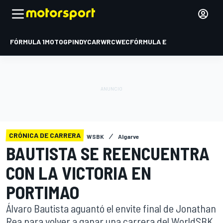
FÓRMULA 1
MOTOGP
INDYCAR
WRC
WEC
FÓRMULA E
CRÓNICA DE CARRERA
WSBK
Algarve
BAUTISTA SE REENCUENTRA
CON LA VICTORIA EN
PORTIMAO
Álvaro Bautista aguantó el envite final de Jonathan
Rea para volver a ganar una carrera del WorldSBK