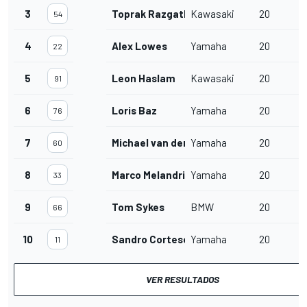
3
Toprak Razgatlioglu
Kawasaki
20
54
4
Alex Lowes
Yamaha
20
22
5
Leon Haslam
Kawasaki
20
91
6
Loris Baz
Yamaha
20
76
7
Michael van der Mark
Yamaha
20
60
8
Marco Melandri
Yamaha
20
33
9
Tom Sykes
BMW
20
66
10
Sandro Cortese
Yamaha
20
11
VER RESULTADOS