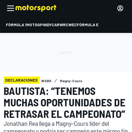
FÓRMULA 1
MOTOGP
INDYCAR
WRC
WEC
FÓRMULA E
DECLARACIONES
WSBK
Magny-Cours
BAUTISTA: “TENEMOS
MUCHAS OPORTUNIDADES DE
RETRASAR EL CAMPEONATO”
Jonathan Rea llega a Magny-Cours líder del
campeonato y podría ser campeón este mismo fin