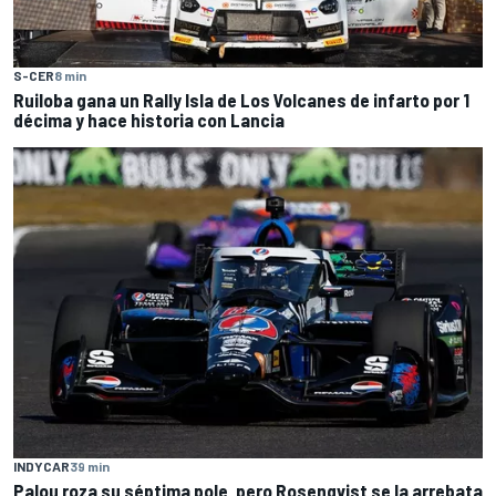
S-CER
8 min
Ruiloba gana un Rally Isla de Los Volcanes de infarto por 1
décima y hace historia con Lancia
INDYCAR
39 min
Palou roza su séptima pole, pero Rosenqvist se la arrebata