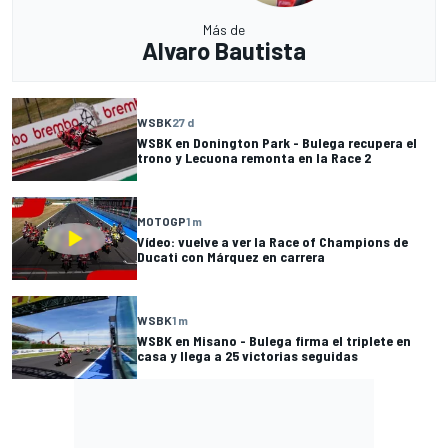
Más de
Alvaro Bautista
WSBK
27 d
WSBK en Donington Park - Bulega recupera el
trono y Lecuona remonta en la Race 2
MOTOGP
1 m
Vídeo: vuelve a ver la Race of Champions de
Ducati con Márquez en carrera
WSBK
1 m
WSBK en Misano - Bulega firma el triplete en
casa y llega a 25 victorias seguidas