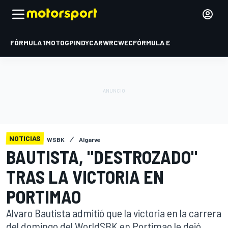
FÓRMULA 1
MOTOGP
INDYCAR
WRC
WEC
FÓRMULA E
NOTICIAS
WSBK
Algarve
BAUTISTA, "DESTROZADO"
TRAS LA VICTORIA EN
PORTIMAO
Alvaro Bautista admitió que la victoria en la carrera
del domingo del WorldSBK en Portimao le dejó