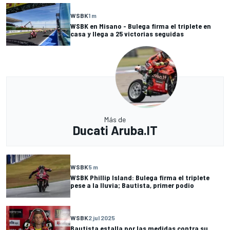
WSBK
1 m
WSBK en Misano - Bulega firma el triplete en
casa y llega a 25 victorias seguidas
Más de
Ducati Aruba.IT
WSBK
5 m
WSBK Phillip Island: Bulega firma el triplete
pese a la lluvia; Bautista, primer podio
WSBK
2 jul 2025
Bautista estalla por las medidas contra su