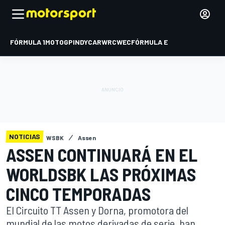
FÓRMULA 1
MOTOGP
INDYCAR
WRC
WEC
FÓRMULA E
NOTICIAS
WSBK
Assen
ASSEN CONTINUARÁ EN EL
WORLDSBK LAS PRÓXIMAS
CINCO TEMPORADAS
El Circuito TT Assen y Dorna, promotora del
mundial de las motos derivadas de serie, han