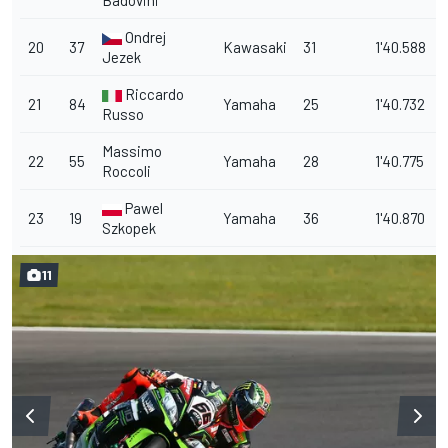
Ondrej
20
37
Kawasaki
31
1'40.588
Jezek
Riccardo
21
84
Yamaha
25
1'40.732
Russo
Massimo
22
55
Yamaha
28
1'40.775
Roccoli
Pawel
23
19
Yamaha
36
1'40.870
Szkopek
11