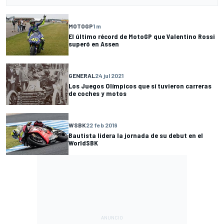
MOTOGP
1 m
El último récord de MotoGP que Valentino Rossi
superó en Assen
GENERAL
24 jul 2021
Los Juegos Olímpicos que sí tuvieron carreras
de coches y motos
WSBK
22 feb 2019
Bautista lidera la jornada de su debut en el
WorldSBK