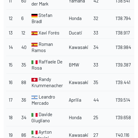
11
60
Yamaha
42
1'38.541
der Mark
Stefan
12
6
Honda
32
1'38.794
Bradl
13
12
Xavi Forés
Ducati
33
1'38.917
Roman
14
40
Kawasaki
34
1'38.984
1
Ramos
Raffaele De
15
35
BMW
33
1'39.387
Rosa
Randy
16
88
Kawasaki
35
1'39.441
Krummenacher
Leandro
17
36
Aprilia
44
1'39.514
Mercado
Davide
18
34
Honda
25
1'39.658
Giugliano
Ayrton
19
86
Kawasaki
27
1'40.116
Badovini