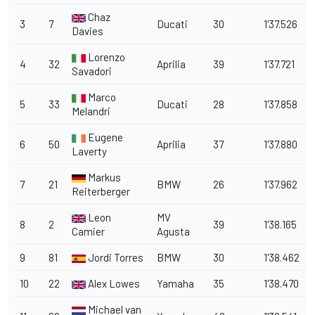
Chaz
3
7
Ducati
30
1'37.526
Davies
Lorenzo
4
32
Aprilia
39
1'37.721
Savadori
Marco
5
33
Ducati
28
1'37.858
Melandri
Eugene
6
50
Aprilia
37
1'37.880
Laverty
Markus
7
21
BMW
26
1'37.962
Reiterberger
Leon
MV
8
2
39
1'38.165
Camier
Agusta
9
81
Jordi Torres
BMW
30
1'38.462
10
22
Alex Lowes
Yamaha
35
1'38.470
Michael van