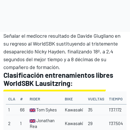
Señalar el mediocre resultado de Davide Giugliano en
su regreso al WorldSBK sustituyendo al tristemente
desaparecido
Nicky Hayden
, finalizando 18º, a 2,4
segundos del mejor tiempo y a 8 décimas de su
compañero de formación.
Clasificación entrenamientos libres
WorldSBK Lausitzring:
CLA
#
RIDER
BIKE
VUELTAS
TIEMPO
1
66
Tom Sykes
Kawasaki
35
1'37.172
Jonathan
2
1
Kawasaki
29
1'37.504
Rea