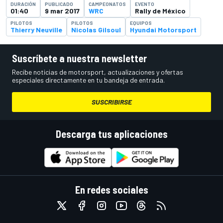
DURACIÓN
PUBLICADO
CAMPEONATOS
EVENTO
01:40
9 mar 2017
WRC
Rally de México
PILOTOS
PILOTOS
EQUIPOS
Thierry Neuville
Nicolas Gilsoul
Hyundai Motorsport
Suscríbete a nuestra newsletter
Recibe noticias de motorsport, actualizaciones y ofertas
especiales directamente en tu bandeja de entrada.
SUSCRIBIRSE
Descarga tus aplicaciones
En redes sociales