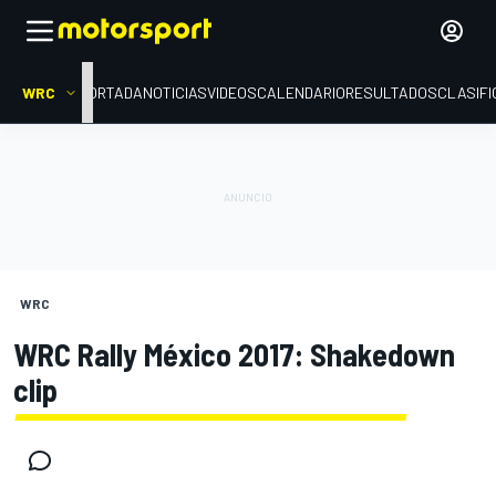
WRC
PORTADA
NOTICIAS
VIDEOS
CALENDARIO
RESULTADOS
CLASIFI
WRC
WRC Rally México 2017: Shakedown
clip