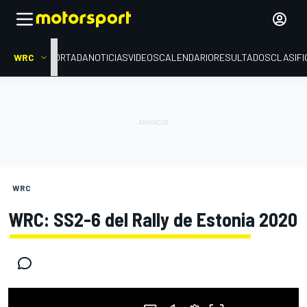
WRC
PORTADA
NOTICIAS
VIDEOS
CALENDARIO
RESULTADOS
CLASIFI
WRC
WRC: SS2-6 del Rally de Estonia 2020