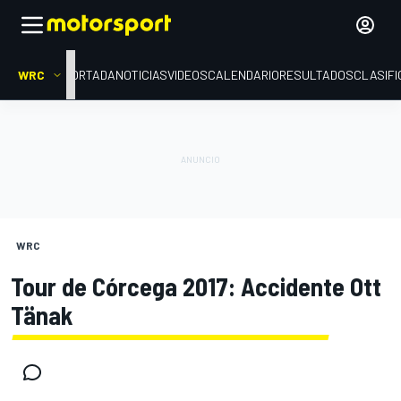
WRC
PORTADA
NOTICIAS
VIDEOS
CALENDARIO
RESULTADOS
CLASIFI
WRC
Tour de Córcega 2017: Accidente Ott
Tänak