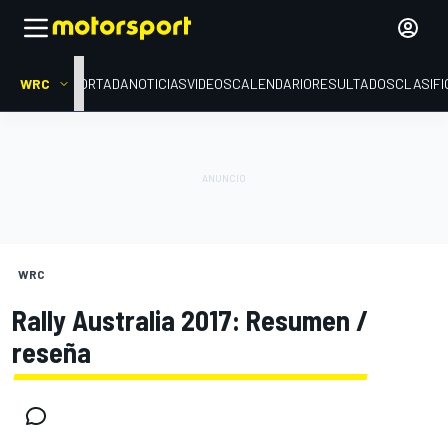
WRC
PORTADA
NOTICIAS
VIDEOS
CALENDARIO
RESULTADOS
CLASIFI
WRC
Rally Australia 2017: Resumen /
reseña