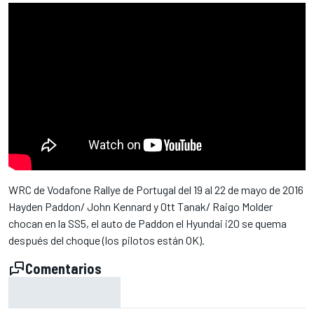
WRC de Vodafone Rallye de Portugal del 19 al 22 de mayo de 2016
Hayden Paddon/ John Kennard y Ott Tanak/ Raigo Molder
chocan en la SS5, el auto de Paddon el Hyundai i20 se quema
después del choque (los pilotos están OK).
Comentarios