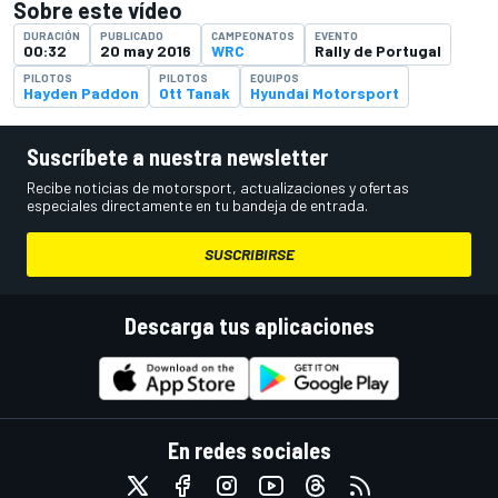
Sobre este vídeo
DURACIÓN
PUBLICADO
CAMPEONATOS
EVENTO
00:32
20 may 2016
WRC
Rally de Portugal
PILOTOS
PILOTOS
EQUIPOS
Hayden Paddon
Ott Tanak
Hyundai Motorsport
Suscríbete a nuestra newsletter
Recibe noticias de motorsport, actualizaciones y ofertas
especiales directamente en tu bandeja de entrada.
SUSCRIBIRSE
Descarga tus aplicaciones
En redes sociales