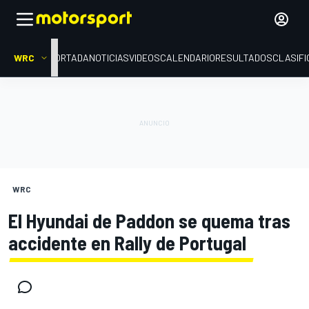
WRC
PORTADA
NOTICIAS
VIDEOS
CALENDARIO
RESULTADOS
CLASIFI
WRC
El Hyundai de Paddon se quema tras
accidente en Rally de Portugal