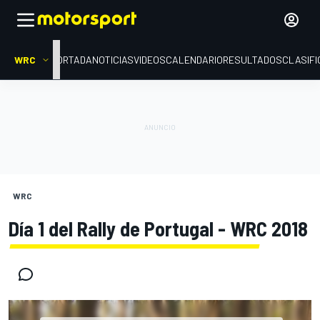
WRC
PORTADA
NOTICIAS
VIDEOS
CALENDARIO
RESULTADOS
CLASIFI
WRC
Día 1 del Rally de Portugal - WRC 2018