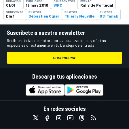
DURACIÓN
PUBLICADO
CAMPEONATOS
EVENTO
01:01
19 may 2018
WRC
Rally de Portugal
SUBEVENTO
PILOTOS
PILOTOS
PILOTOS
Día 1
Sébastien Ogier
Thierry Neuville
Ott Tanak
Suscríbete a nuestra newsletter
Recibe noticias de motorsport, actualizaciones y ofertas
especiales directamente en tu bandeja de entrada.
SUSCRIBIRSE
Descarga tus aplicaciones
En redes sociales