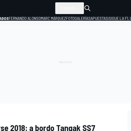
TODOS
ADOS
FERNANDO ALONSO
MARC MÁRQUEZ
FOTOGALERÍAS
APUESTAS
¡SIGUE LA F1,
P
rse 2018: a bordo Tangak SS7