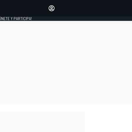
Haz que tu voz se escuche
comentando los artículos
 ÚNETE Y PARTICIPA!
INICIAR SESIÓN
EDICIÓN
ESPAÑA