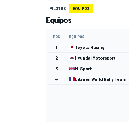
PILOTOS
EQUIPOS
INDYCAR
WRC
Equipos
POS
EQUIPOS
1
Toyota Racing
2
Hyundai Motorsport
3
M-Sport
4
Citroën World Rally Team
WEC
FÓRMULA E