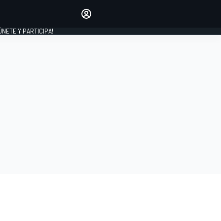
Haz que tu voz se escuche
comentando los artículos
 ÚNETE Y PARTICIPA!
INICIAR SESIÓN
EDICIÓN
ESPAÑA