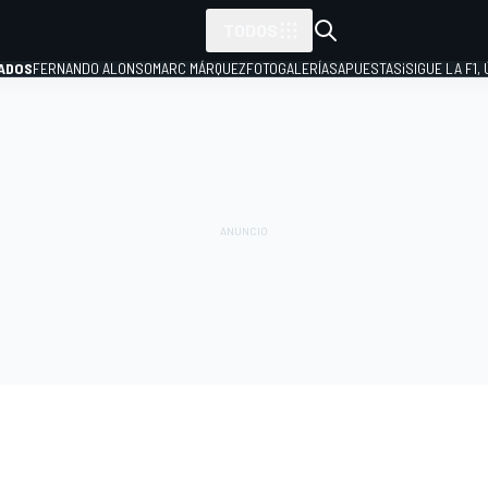
TODOS
ADOS
FERNANDO ALONSO
MARC MÁRQUEZ
FOTOGALERÍAS
APUESTAS
¡SIGUE LA F1,
P