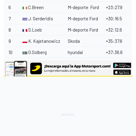
6
C.Breen
M-deporte
Ford
+23:27.9
7
J. Serderidis
M-deporte Ford
+30:16.5
8
S.Loeb
M-deporte Ford
+32:12.6
9
K. Kajetanowicz
Skoda
+35:37.6
10
O.Solberg
hyundai
+37:36.6