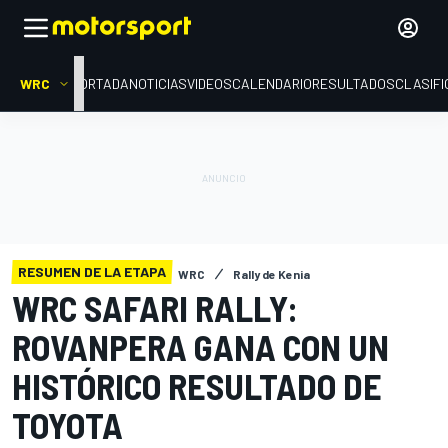
WRC
PORTADA
NOTICIAS
VIDEOS
CALENDARIO
RESULTADOS
CLASIFI
RESUMEN DE LA ETAPA
WRC
Rally de Kenia
WRC SAFARI RALLY:
ROVANPERA GANA CON UN
HISTÓRICO RESULTADO DE
TOYOTA