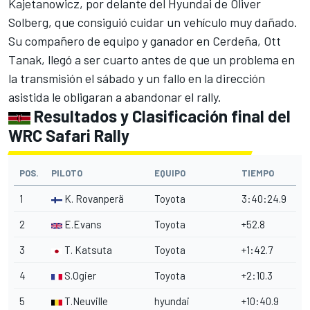
Kajetanowicz
, por delante del Hyundai de
Oliver
Solberg
, que consiguió cuidar un vehículo muy dañado.
Su compañero de equipo y ganador en Cerdeña,
Ott
Tanak
, llegó a ser cuarto antes de que un problema en
la transmisión el sábado y un fallo en la dirección
asistida le obligaran a abandonar el rally.
Resultados y Clasificación final del
WRC Safari Rally
POS.
PILOTO
EQUIPO
TIEMPO
1
K. Rovanperä
Toyota
3:40:24.9
2
E.Evans
Toyota
+52.8
3
T. Katsuta
Toyota
+1:42.7
4
S.Ogier
Toyota
+2:10.3
5
T.Neuville
hyundai
+10:40.9